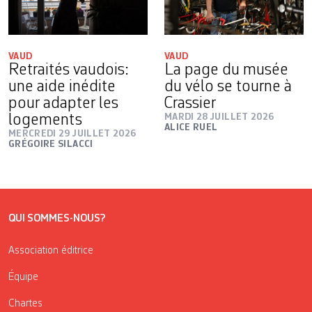
VAUD
VAUD
Retraités vaudois:
La page du musée
une aide inédite
du vélo se tourne à
pour adapter les
Crassier
logements
MARDI 28 JUILLET 2026
ALICE RUEL
MERCREDI 29 JUILLET 2026
GRÉGOIRE SILACCI
QUI SOMMES-NOUS?
Association éditrice
Équipe
Chartes