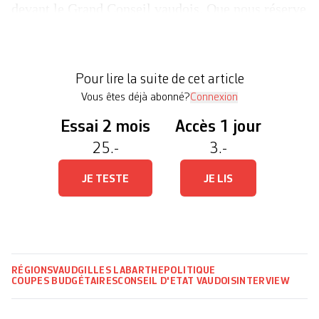
devant le Grand Conseil vaudois. Que nous réserve
2026, tandis que le Conseil d’Etat, divisé et
chahuté, a connu une des années les plus
mouvementées de son histoire (lire ci-dessous)?
Pour lire la suite de cet article
[…]
Vous êtes déjà abonné?
Connexion
Essai 2 mois
Accès 1 jour
25.-
3.-
JE TESTE
JE LIS
RÉGIONS
VAUD
GILLES LABARTHE
POLITIQUE
COUPES BUDGÉTAIRES
CONSEIL D'ETAT VAUDOIS
INTERVIEW