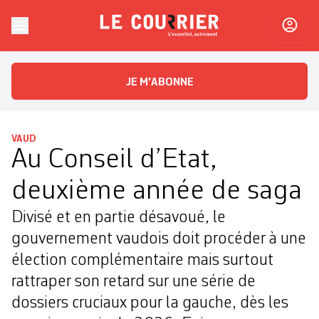
Skip to content
Le Courrier
L'essentiel, autrement
JE M'ABONNE
VAUD
Au Conseil d’Etat,
deuxième année de saga
Divisé et en partie désavoué, le
gouvernement vaudois doit procéder à une
élection complémentaire mais surtout
rattraper son retard sur une série de
dossiers cruciaux pour la gauche, dès les