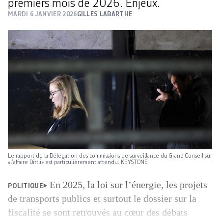
premiers mois de 2026. Enjeux.
MARDI 6 JANVIER 2026
GILLES LABARTHE
Le rapport de la Délégation des commissions de surveillance du Grand Conseil sur
«l’affaire Dittli» est particulièrement attendu. KEYSTONE
En 2025, la loi sur l’énergie, les projets
POLITIQUE
de transports publics et surtout le dossier sur la
fiscalité se sont retrouvés au cœur des débats