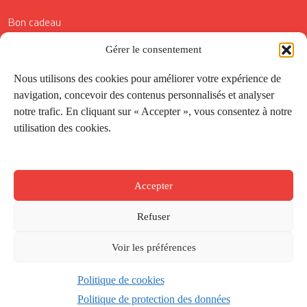
Bon cadeau
Conditions générales de vente
Gérer le consentement
Réductions de la Carte Côté Courrier
Nous utilisons des cookies pour améliorer votre expérience de
navigation, concevoir des contenus personnalisés et analyser
Application
notre trafic. En cliquant sur « Accepter », vous consentez à notre
utilisation des cookies.
Suivez-nous
Accepter
Refuser
Voir les préférences
Politique de cookies
Créé par
Onepixel
&
Wonderweb
&
EPIC
Politique de protection des données