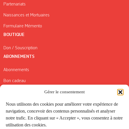
Partenariats
Naissances et Mortuaires
Formulaire Mémento
BOUTIQUE
Don / Souscription
ABONNEMENTS
Abonnements
Bon cadeau
Conditions générales de vente
Gérer le consentement
Réductions de la Carte Côté Courrier
Nous utilisons des cookies pour améliorer votre expérience de
navigation, concevoir des contenus personnalisés et analyser
Application
notre trafic. En cliquant sur « Accepter », vous consentez à notre
utilisation des cookies.