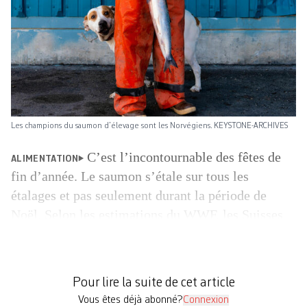
Les champions du saumon d’élevage sont les Norvégiens. KEYSTONE-ARCHIVES
C’est l’incontournable des fêtes de
ALIMENTATION
fin d’année. Le saumon s’étale sur tous les
étalages et pas seulement durant la période de
Noël. Selon les estimations du WWF, les Suisses
en consomment environ 16 000 tonnes par an,
alléchés par les nombreuses actions proposées par
la grande distribution. Ce poisson figure
Pour lire la suite de cet article
également souvent au menu des restaurants. […]
Vous êtes déjà abonné?
Connexion