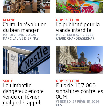
GENÈVE
ALIMENTATION
Calim, la révolution
La publicité pour la
du bien manger
viande interdite
MARDI 21 AVRIL 2026
MERCREDI 8 AVRIL 2026
MARC LALIVE D’EPINAY
ANAND CHANDRASEKHAR
SANTÉ
ALIMENTATION
Lait infantile
Plus de 137’000
dangereux encore
signatures contre les
vendu en février
OGM
malgré le rappel
VENDREDI 27 FÉVRIER 2026
ATS