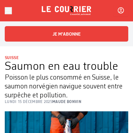
Skip to content
Le Courrier
L'essentiel, autrement
JE M'ABONNE
SUISSE
Saumon en eau trouble
Poisson le plus consommé en Suisse, le
saumon norvégien navigue souvent entre
surpêche et pollution.
LUNDI 15 DÉCEMBRE 2025
MAUDE BONVIN