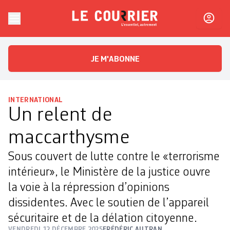
Skip to content
Le Courrier
L'essentiel, autrement
JE M'ABONNE
INTERNATIONAL
Un relent de
maccarthysme
Sous couvert de lutte contre le «terrorisme
intérieur», le Ministère de la justice ouvre
la voie à la répression d’opinions
dissidentes. Avec le soutien de l’appareil
sécuritaire et de la délation citoyenne.
VENDREDI 12 DÉCEMBRE 2025
FRÉDÉRIC AUTRAN