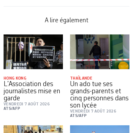
A lire également
HONG KONG
THAÏLANDE
L’Association des
Un ado tue ses
journalistes mise en
grands-parents et
garde
cinq personnes dans
VENDREDI 7 AOÛT 2026
son lycée
ATS/AFP
VENDREDI 7 AOÛT 2026
ATS/AFP