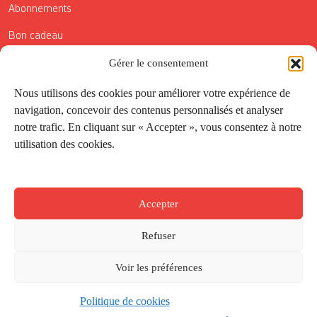
Abonnements
Bon cadeau
Conditions générales de vente
Gérer le consentement
Réductions de la Carte Côté Courrier
Nous utilisons des cookies pour améliorer votre expérience de
navigation, concevoir des contenus personnalisés et analyser
Application
notre trafic. En cliquant sur « Accepter », vous consentez à notre
utilisation des cookies.
Suivez-nous
Accepter
Refuser
Voir les préférences
Politique de cookies
Créé par
Onepixel
&
Wonderweb
&
EPIC