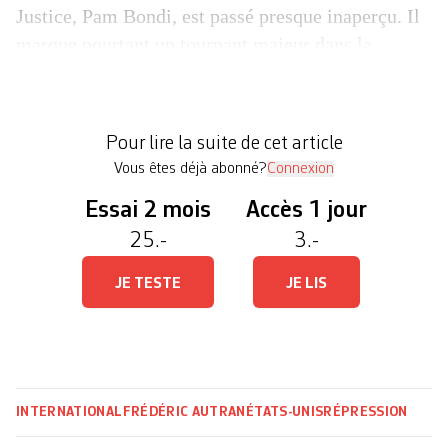
Justice, Pam Bondi, est passé presque inaperçu. Il
marque pourtant un tournant majeur dans la
répression programmée de la dissidence anti-
Trump, maquillée en lutte contre le «terrorisme
intérieur» et la mouvance «antifa». Envoyé aux
Pour lire la suite de cet article
procureurs […]
Vous êtes déjà abonné?
Connexion
Essai 2 mois
Accès 1 jour
25.-
3.-
JE TESTE
JE LIS
INTERNATIONAL
FRÉDÉRIC AUTRAN
ÉTATS-UNIS
RÉPRESSION