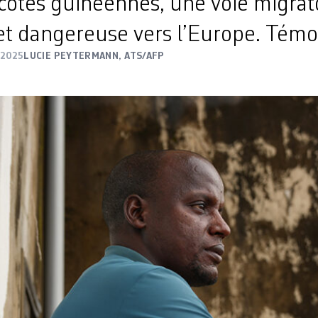
 côtes guinéennes, une voie migrat
t dangereuse vers l’Europe. Témo
 2025
LUCIE PEYTERMANN
,
ATS/AFP