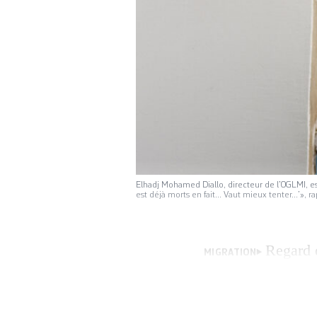
Elhadj Mohamed Diallo, directeur de l’OGLMI, es
est déjà morts en fait... Vaut mieux tenter...’», 
Regard d
MIGRATION
elle va laisser der
sauver leur aveni
voie migratoire cl