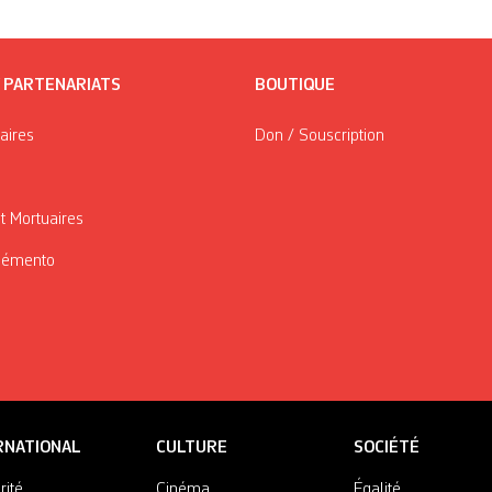
/ PARTENARIATS
BOUTIQUE
taires
Don / Souscription
t Mortuaires
Mémento
RNATIONAL
CULTURE
SOCIÉTÉ
rité
Cinéma
Égalité