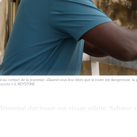
t au contact de la jeunesse: «Quand vous leur dites que la route est dangereuse, l
rapporte-t-il. KEYSTONE
éterminé durcissant son visage solaire, Safiatou a 
rière elle ses jeunes enfants et sa survie au jour le
r et de migrer vers l’Europe depuis les côtes guiné
andestine et très périlleuse se dessinant en Afriqu