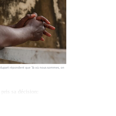
a plupart répondent que ’là où nous sommes, on
pris sa décision:
 jour pour tenter de
ennes, nouvelle
e de l’Ouest. Des