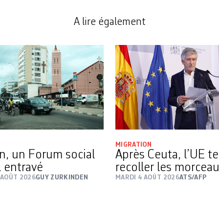
A lire également
MIGRATION
n, un Forum social
Après Ceuta, l’UE t
 entravé
recoller les morcea
 AOÛT 2026
GUY ZURKINDEN
MARDI 4 AOÛT 2026
ATS/AFP