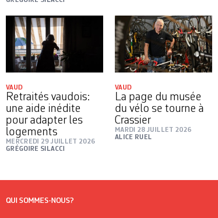
GRÉGOIRE SILACCI
VAUD
VAUD
Retraités vaudois:
La page du musée
une aide inédite
du vélo se tourne à
pour adapter les
Crassier
logements
MARDI 28 JUILLET 2026
ALICE RUEL
MERCREDI 29 JUILLET 2026
GRÉGOIRE SILACCI
QUI SOMMES-NOUS?