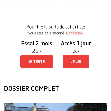
francs, n’étaient pas prises «seulement par
orthodoxie financière». De quoi renforcer la colère
d’un mouvement social de contestation d’ampleur
rare: 15 000 personnes dans la rue début octobre,
Pour lire la suite de cet article
[…]
Vous êtes déjà abonné?
Connexion
Essai 2 mois
Accès 1 jour
25.-
3.-
JE TESTE
JE LIS
DOSSIER COMPLET