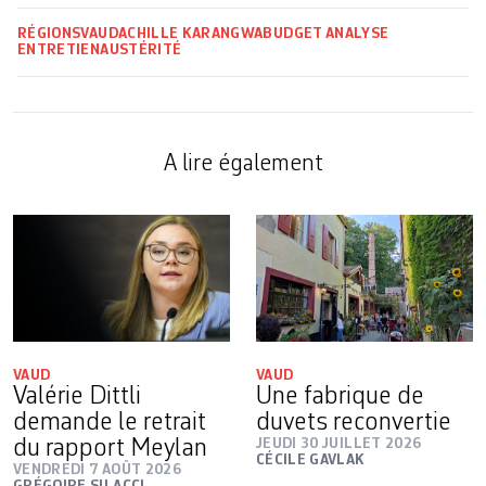
RÉGIONS
VAUD
ACHILLE KARANGWA
BUDGET
ANALYSE
ENTRETIEN
AUSTÉRITÉ
A lire également
VAUD
VAUD
Valérie Dittli
Une fabrique de
demande le retrait
duvets reconvertie
du rapport Meylan
JEUDI 30 JUILLET 2026
CÉCILE GAVLAK
VENDREDI 7 AOÛT 2026