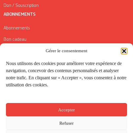
Don / Souscription
ABONNEMENTS
Abonnements
Bon cadeau
Conditions générales de vente
Gérer le consentement
Réductions de la Carte Côté Courrier
Nous utilisons des cookies pour améliorer votre expérience de
navigation, concevoir des contenus personnalisés et analyser
Application
notre trafic. En cliquant sur « Accepter », vous consentez à notre
utilisation des cookies.
Suivez-nous
Accepter
Refuser