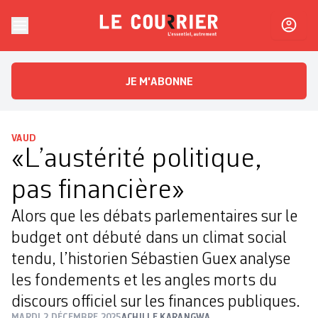
Skip to content
Le Courrier
L'essentiel, autrement
JE M'ABONNE
VAUD
«L’austérité politique,
pas financière»
Alors que les débats parlementaires sur le
budget ont débuté dans un climat social
tendu, l’historien Sébastien Guex analyse
les fondements et les angles morts du
discours officiel sur les finances publiques.
MARDI 2 DÉCEMBRE 2025
ACHILLE KARANGWA