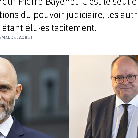
reur Pierre Bayenet. C’est le seul 
tions du pouvoir judiciaire, les aut
 étant élu·es tacitement.
5
MAUDE JAQUET