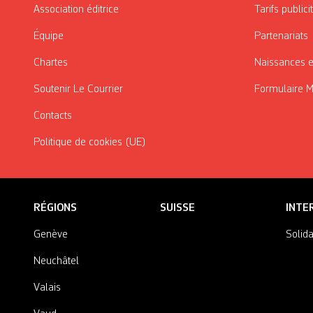
Association éditrice
Tarifs publici
Équipe
Partenariats
Chartes
Naissances e
Soutenir Le Courrier
Formulaire 
Contacts
Politique de cookies (UE)
RÉGIONS
SUISSE
INTE
Genève
Solida
Neuchâtel
Valais