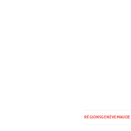
prochain Pierre B
la seconde […]
RÉGIONS
GENÈVE
MAUDE