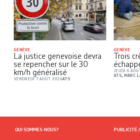
GENÈVE
GENÈVE
La justice genevoise devra
Trois c
se repencher sur le 30
échapp
km/h généralisé
JEUDI 6 AOÛ
ATS
,
MARC L
VENDREDI 7 AOÛT 2026
ATS
QUI SOMMES-NOUS?
PUBLICITÉ 