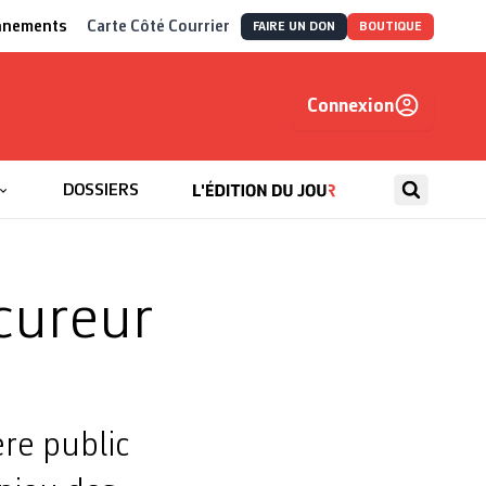
nnements
Carte Côté Courrier
FAIRE UN DON
BOUTIQUE
Connexion
, autrement
DOSSIERS
cureur
ère public