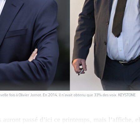
elle fois à Olivier Jornot. En 2014, il n’avait obtenu que 33% des voix. KEYSTONE
auront passé d’ici ce printemps, mais l’affiche, el
 électorales officialisées lundi actent que l’actuel
r Jornot (PLR), aura pour seul adversaire à sa réél