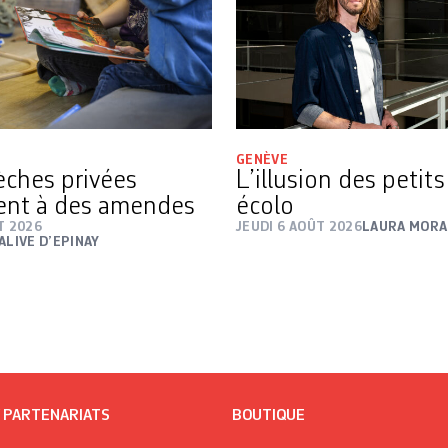
GENÈVE
rèches privées
L’illusion des petit
ent à des amendes
écolo
T 2026
JEUDI 6 AOÛT 2026
LAURA MORA
ALIVE D’EPINAY
/ PARTENARIATS
BOUTIQUE