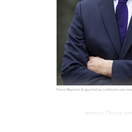
Pierre Bayenet (à gauche) se confronte une nouv
Douze ans 
JUSTICE
changé. Les listes
de Genève, Olivie