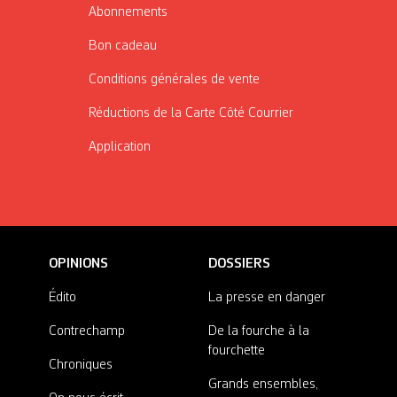
Abonnements
Bon cadeau
Conditions générales de vente
Réductions de la Carte Côté Courrier
Application
OPINIONS
DOSSIERS
Édito
La presse en danger
Contrechamp
De la fourche à la
fourchette
Chroniques
Grands ensembles,