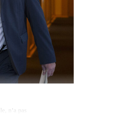
le, n’a pas
 procureur général
ection le 26 mars