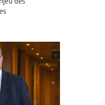
enjeu des
res