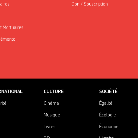
taires
Don / Souscription
t Mortuaires
Mémento
RNATIONAL
CULTURE
SOCIÉTÉ
rité
Cinéma
Égalité
Musique
Écologie
Livres
Économie