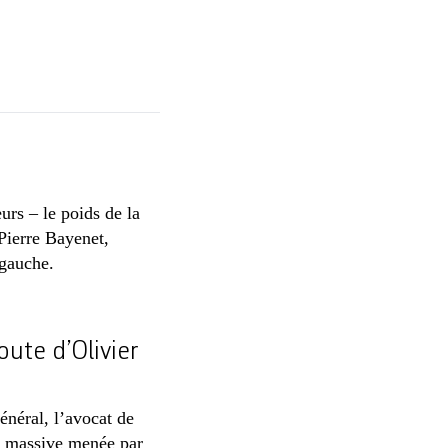
s – le poids de la
Pierre Bayenet,
 gauche.
oute d’Olivier
néral, l’avocat de
on massive menée par