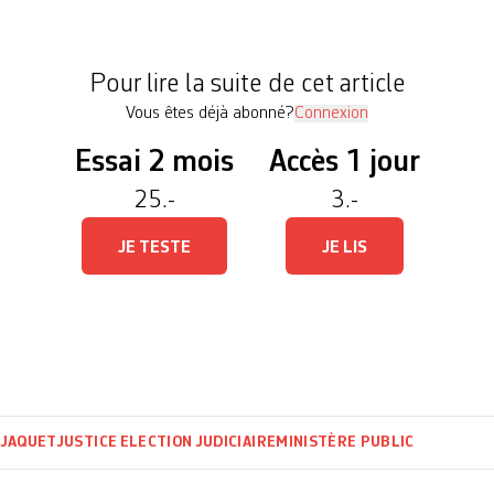
ayenet, candidat de la gauche de la gauche, qui te
Pour lire la suite de cet article
Vous êtes déjà abonné?
Connexion
Essai 2 mois
Accès 1 jour
25.-
3.-
JE TESTE
JE LIS
 JAQUET
JUSTICE
ELECTION JUDICIAIRE
MINISTÈRE PUBLIC