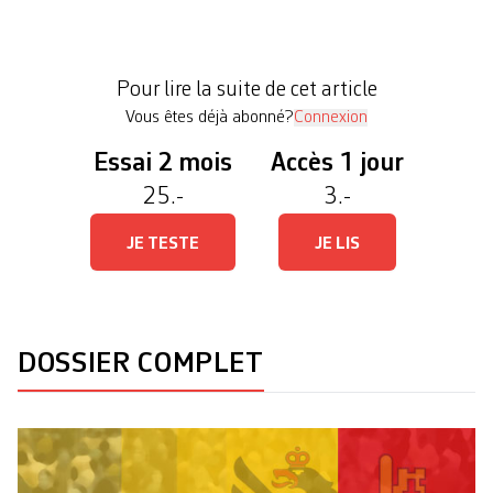
de la Ville de Genève a acté par 52,5% l’achat du
terrain actuellement propriété de Philippe
Chappuis – dessinateur de Titeuf. L’épilogue d’une
Pour lire la suite de cet article
longue campagne, […]
Vous êtes déjà abonné?
Connexion
Essai 2 mois
Accès 1 jour
25.-
3.-
JE TESTE
JE LIS
DOSSIER COMPLET