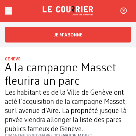
Skip to content
Le Courrier
L'essentiel, autrement
JE M'ABONNE
GENÈVE
A la campagne Masset
fleurira un parc
Les habitant·es de la Ville de Genève ont
acté l’acquisition de la campagne Masset,
sur l’avenue d’Aïre. La propriété jusque-là
privée viendra allonger la liste des parcs
publics fameux de Genève.
DIMANCHE 30 NOVEMBRE 2025
MAUDE JAQUET