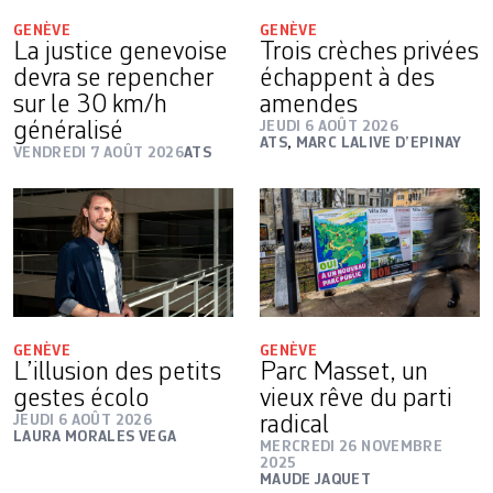
GENÈVE
GENÈVE
La justice genevoise
Trois crèches privées
devra se repencher
échappent à des
sur le 30 km/h
amendes
généralisé
JEUDI 6 AOÛT 2026
ATS
,
MARC LALIVE D’EPINAY
VENDREDI 7 AOÛT 2026
ATS
GENÈVE
GENÈVE
L’illusion des petits
Parc Masset, un
gestes écolo
vieux rêve du parti
JEUDI 6 AOÛT 2026
radical
LAURA MORALES VEGA
MERCREDI 26 NOVEMBRE
2025
MAUDE JAQUET