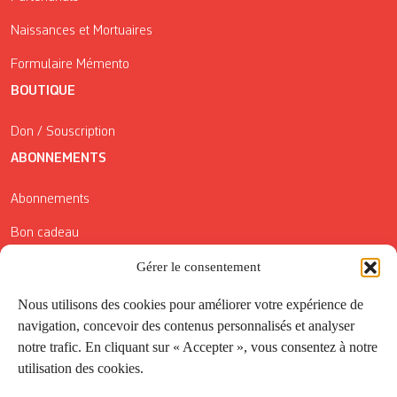
Naissances et Mortuaires
Formulaire Mémento
BOUTIQUE
Don / Souscription
ABONNEMENTS
Abonnements
Bon cadeau
Gérer le consentement
Conditions générales de vente
Réductions de la Carte Côté Courrier
Nous utilisons des cookies pour améliorer votre expérience de
navigation, concevoir des contenus personnalisés et analyser
Application
notre trafic. En cliquant sur « Accepter », vous consentez à notre
utilisation des cookies.