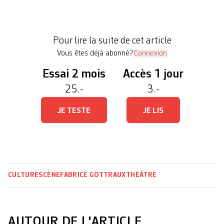
entourage le vilain petit sobriquet. «Ce surnom est
infantilisant, évidemment connecté avec beaucoup
de mièvrerie à la saga des films Sissi. La jeune
Pour lire la suite de cet article
femme […]
Vous êtes déjà abonné?
Connexion
Essai 2 mois
Accès 1 jour
25.-
3.-
JE TESTE
JE LIS
CULTURE
SCÈNE
FABRICE GOTTRAUX
THÉÂTRE
AUTOUR DE L'ARTICLE