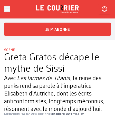
Skip to content
Le Courrier
L'essentiel, autrement
JE M'ABONNE
SCÈNE
Greta Gratos décape le
mythe de Sissi
Avec
Les larmes de Titania
, la reine des
punks rend sa parole à l’impératrice
Elisabeth d’Autriche, dont les écrits
anticonformistes, longtemps méconnus,
résonnent avec le monde d’aujourd’hui.
MERCREDI 26 NOVEMBRE 2025
FABRICE GOTTRAUX