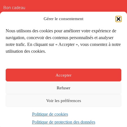
Bon cadeau
Conditions générales de vente
Gérer le consentement
Réductions de la Carte Côté Courrier
Nous utilisons des cookies pour améliorer votre expérience de
navigation, concevoir des contenus personnalisés et analyser
Application
notre trafic. En cliquant sur « Accepter », vous consentez à notre
utilisation des cookies.
Suivez-nous
Accepter
Refuser
Voir les préférences
Politique de cookies
Créé par
Onepixel
&
Wonderweb
&
EPIC
Politique de protection des données