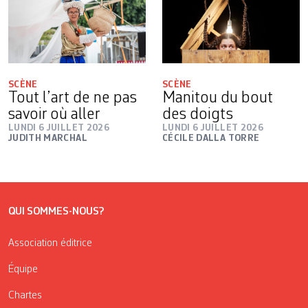
SCÈNE
SCÈNE
Tout l’art de ne pas
Manitou du bout
savoir où aller
des doigts
LUNDI 6 JUILLET 2026
LUNDI 6 JUILLET 2026
JUDITH MARCHAL
CÉCILE DALLA TORRE
QUI SOMMES-NOUS?
Association éditrice
Équipe
Chartes