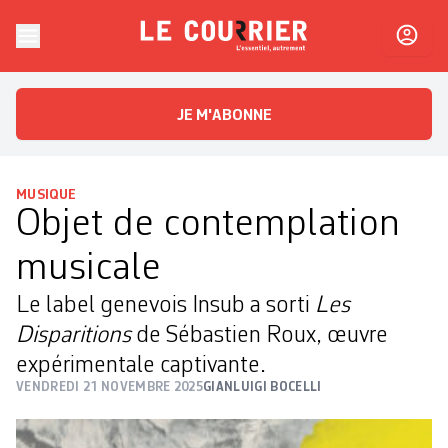
Skip to content
Le Courrier
L'essentiel, autrement
JE M'ABONNE
MUSIQUE
Objet de contemplation
musicale
Le label genevois Insub a sorti
Les
Disparitions
de Sébastien Roux, œuvre
expérimentale captivante.
VENDREDI 21 NOVEMBRE 2025
GIANLUIGI BOCELLI