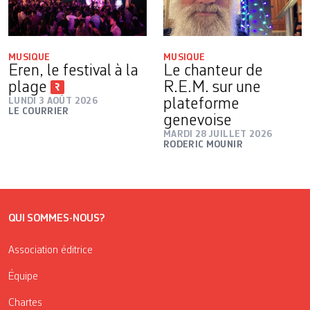
MUSIQUE
MUSIQUE
Eren, le festival à la
Le chanteur de
plage
R.E.M. sur une
LUNDI 3 AOÛT 2026
plateforme
LE COURRIER
genevoise
MARDI 28 JUILLET 2026
RODERIC MOUNIR
QUI SOMMES-NOUS?
Association éditrice
Équipe
Chartes