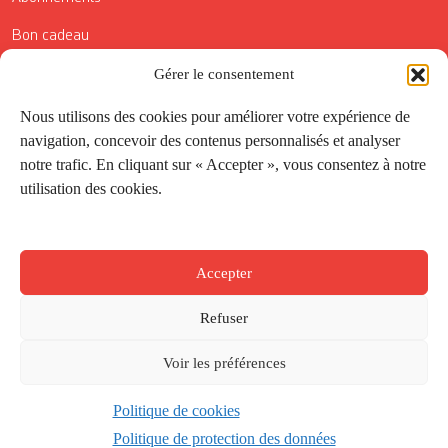
Bon cadeau
Conditions générales de vente
Gérer le consentement
Réductions de la Carte Côté Courrier
Nous utilisons des cookies pour améliorer votre expérience de
navigation, concevoir des contenus personnalisés et analyser
Application
notre trafic. En cliquant sur « Accepter », vous consentez à notre
utilisation des cookies.
Suivez-nous
Accepter
Refuser
Voir les préférences
Politique de cookies
Créé par
Onepixel
&
Wonderweb
&
EPIC
Politique de protection des données