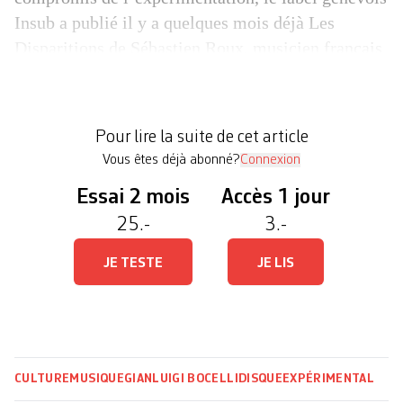
Insub a publié il y a quelques mois déjà Les
Disparitions de Sébastien Roux, musicien français
né en 1977. L’œuvre est captivante et se présente
comme un objet d’écoute active facile d’accès, un
exercice de méditation auditive centré sur
Pour lire la suite de cet article
plusieurs paramètres sonores, […]
Vous êtes déjà abonné?
Connexion
Essai 2 mois
Accès 1 jour
25.-
3.-
JE TESTE
JE LIS
CULTURE
MUSIQUE
GIANLUIGI BOCELLI
DISQUE
EXPÉRIMENTAL