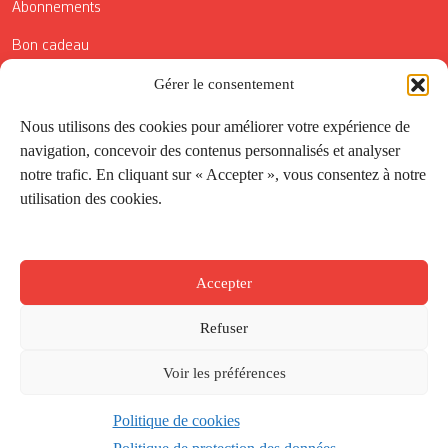
Abonnements
Bon cadeau
Conditions générales de vente
Gérer le consentement
Réductions de la Carte Côté Courrier
Nous utilisons des cookies pour améliorer votre expérience de
navigation, concevoir des contenus personnalisés et analyser
Application
notre trafic. En cliquant sur « Accepter », vous consentez à notre
utilisation des cookies.
Suivez-nous
Accepter
Refuser
Voir les préférences
Politique de cookies
Créé par
Onepixel
&
Wonderweb
&
EPIC