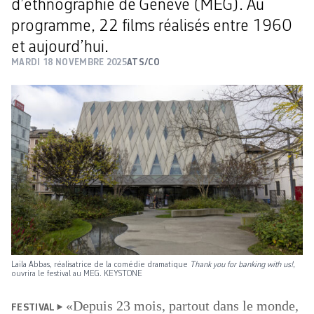
d’ethnographie de Genève (MEG). Au
programme, 22 films réalisés entre 1960
et aujourd’hui.
MARDI 18 NOVEMBRE 2025
ATS/CO
Laila Abbas, réalisatrice de la comédie dramatique
Thank you for banking with us!
,
ouvrira le festival au MEG. KEYSTONE
«Depuis 23 mois, partout dans le monde,
FESTIVAL