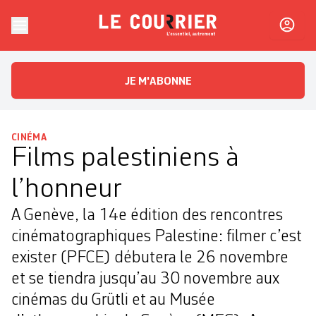
Skip to content
Le Courrier
L'essentiel, autrement
JE M'ABONNE
CINÉMA
Films palestiniens à
l’honneur
A Genève, la 14e édition des rencontres
cinématographiques Palestine: filmer c’est
exister (PFCE) débutera le 26 novembre
et se tiendra jusqu’au 30 novembre aux
cinémas du Grütli et au Musée