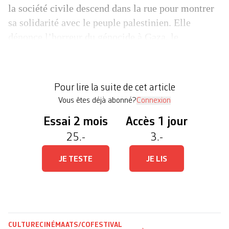
la société civile descend dans la rue pour montrer
sa solidarité avec le peuple palestinien. Elle
dénonce l’horreur du génocide à Gaza, le
nettoyage ethnique en Cisjordanie et l’impunité
d’Israël», soutient le PFCE dans un communiqué.
La production cinématographique qui s’est ralentie
Pour lire la suite de cet article
a poussé le festival à s’intéresser […]
Vous êtes déjà abonné?
Connexion
Essai 2 mois
Accès 1 jour
25.-
3.-
JE TESTE
JE LIS
CULTURE
CINÉMA
ATS/CO
FESTIVAL