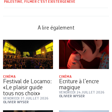
PALESTINE, FILMER C’EST EXISTER
GENÈVE
A lire également
CINÉMA
CINÉMA
Festival de Locarno:
Ecriture à l’encre
«Le plaisir guide
magique
tous nos choix»
VENDREDI 24 JUILLET 2026
OLIVIER WYSER
VENDREDI 31 JUILLET 2026
OLIVIER WYSER