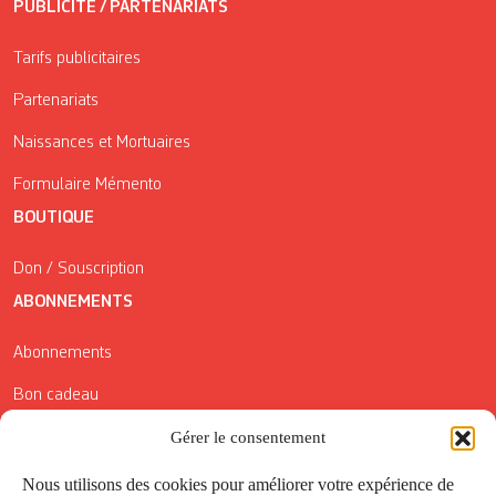
PUBLICITÉ / PARTENARIATS
Tarifs publicitaires
Partenariats
Naissances et Mortuaires
Formulaire Mémento
BOUTIQUE
Don / Souscription
ABONNEMENTS
Abonnements
Bon cadeau
Conditions générales de vente
Gérer le consentement
Réductions de la Carte Côté Courrier
Nous utilisons des cookies pour améliorer votre expérience de