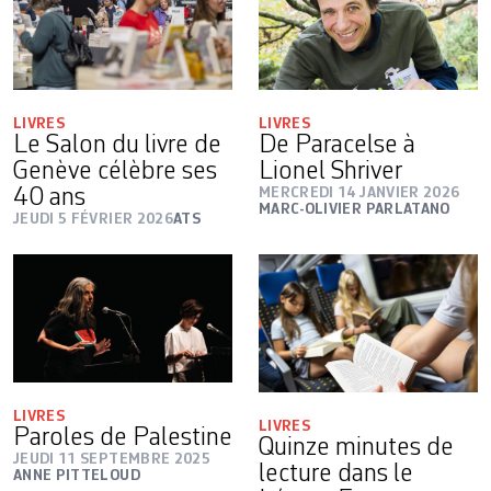
LIVRES
LIVRES
Le Salon du livre de
De Paracelse à
Genève célèbre ses
Lionel Shriver
40 ans
MERCREDI 14 JANVIER 2026
MARC-OLIVIER PARLATANO
JEUDI 5 FÉVRIER 2026
ATS
LIVRES
LIVRES
Paroles de Palestine
Quinze minutes de
JEUDI 11 SEPTEMBRE 2025
lecture dans le
ANNE PITTELOUD