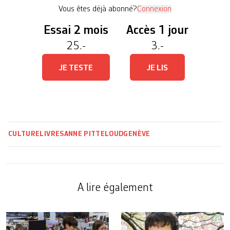
qui prenne la place de la défunte Fureur […]
Vous êtes déjà abonné?
Connexion
Essai 2 mois
Accès 1 jour
25.-
3.-
JE TESTE
JE LIS
CULTURE
LIVRES
ANNE PITTELOUD
GENÈVE
A lire également