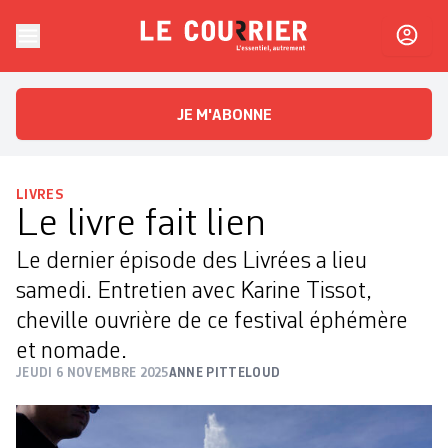
Skip to content
Le Courrier
L'essentiel, autrement
JE M'ABONNE
LIVRES
Le livre fait lien
Le dernier épisode des Livrées a lieu
samedi. Entretien avec Karine Tissot,
cheville ouvrière de ce festival éphémère
et nomade.
JEUDI 6 NOVEMBRE 2025
ANNE PITTELOUD