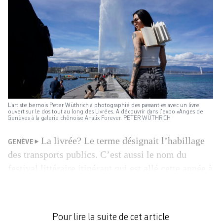
L’artiste bernois Peter Wüthrich a photographié des passant·es avec un livre
ouvert sur le dos tout au long des Livrées. A découvrir dans l’expo «Anges de
Genève» à la galerie chênoise Analix Forever. PETER WÜTHRICH
La livrée? Le terme désignait l’habillage
GENÈVE
des transports publics. C’est aussi le nom du
festival littéraire itinérant qui est allé cette année à
la rencontre de publics variés autour des gares du
Léman Express. Mandatée par le Service cantonal
de la culture genevois pour imaginer un concept
Pour lire la suite de cet article