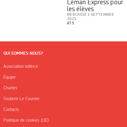
Léman Express pour
les élèves
MERCREDI 3 SEPTEMBRE
2025
ATS
QUI SOMMES-NOUS?
Association éditrice
Équipe
Chartes
Soutenir Le Courrier
Contacts
Politique de cookies (UE)