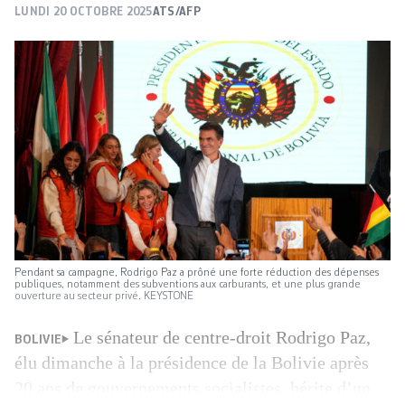
LUNDI 20 OCTOBRE 2025
ATS/AFP
Pendant sa campagne, Rodrigo Paz a prôné une forte réduction des dépenses
publiques, notamment des subventions aux carburants, et une plus grande
ouverture au secteur privé. KEYSTONE
Le sénateur de centre-droit Rodrigo Paz,
BOLIVIE
élu dimanche à la présidence de la Bolivie après
20 ans de gouvernements socialistes, hérite d’un