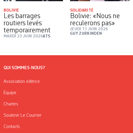
BOLIVIE
SOLIDARITÉ
Les barrages
Bolivie: «Nous ne
routiers levés
reculerons pas»
temporairement
JEUDI 11 JUIN 2026
GUY ZURKINDEN
MARDI 23 JUIN 2026
ATS
QUI SOMMES-NOUS?
Association éditrice
Équipe
Chartes
Soutenir Le Courrier
Contacts