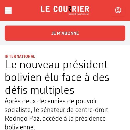
Skip to content
Le Courrier
L'essentiel, autrement
JE M'ABONNE
INTERNATIONAL
Le nouveau président
bolivien élu face à des
défis multiples
Après deux décennies de pouvoir
socialiste, le sénateur de centre-droit
Rodrigo Paz, accède à la présidence
bolivienne.