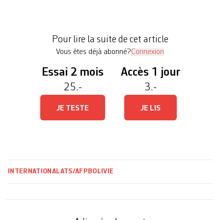
pays en crise. Cet économiste de 58 ans va devoir
affronter des défis majeurs dès sa prise de fonction
le 8 novembre. Pendant sa campagne, il a prôné
Pour lire la suite de cet article
une forte réduction des dépenses […]
Vous êtes déjà abonné?
Connexion
Essai 2 mois
Accès 1 jour
25.-
3.-
JE TESTE
JE LIS
INTERNATIONAL
ATS/AFP
BOLIVIE