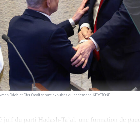
Ayman Odeh et Ofer Cassif seront expulsés du parlement. KEYSTONE
é juif du parti Hadash-Ta’al, une formation de gau
Cassif a une nouvelle fois été expulsé de la Knesse
connaissance de la Palestine lors du discours de D