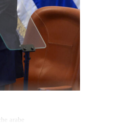
che arabe
t, lundi, après
onald Trump. La