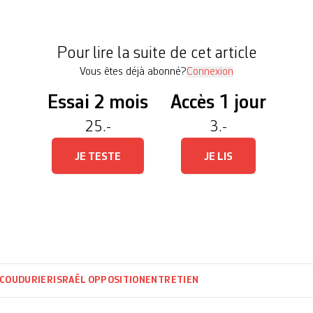
t historique, sans accroc. Peu de temps avant de r
Pour lire la suite de cet article
Vous êtes déjà abonné?
Connexion
Essai 2 mois
Accès 1 jour
25.-
3.-
JE TESTE
JE LIS
 COUDURIER
ISRAËL
OPPOSITION
ENTRETIEN