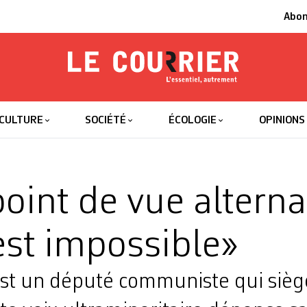
Abo
Le Courrier
L'essentiel
CULTURE
SOCIÉTÉ
ÉCOLOGIE
OPINIONS
oint de vue alterna
 est impossible»
est un député communiste qui siège