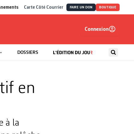
nnements
Carte Côté Courrier
FAIRE UN DON
BOUTIQUE
Connexion
, autrement
DOSSIERS
tif en
 à la