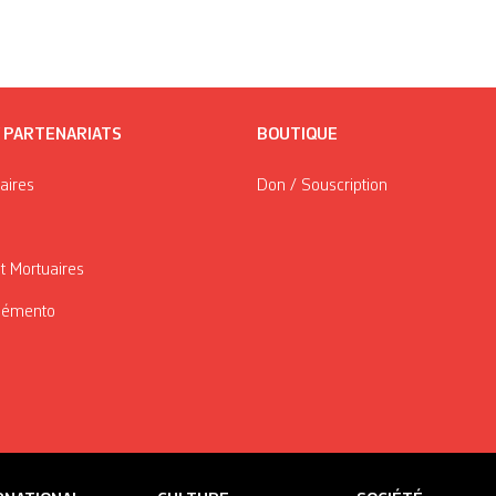
/ PARTENARIATS
BOUTIQUE
taires
Don / Souscription
t Mortuaires
Mémento