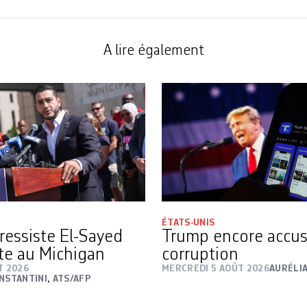
A lire également
ÉTATS-UNIS
ressiste El-Sayed
Trump encore accus
te au Michigan
corruption
T 2026
MERCREDI 5 AOÛT 2026
AURÉLI
ONSTANTINI
,
ATS/AFP