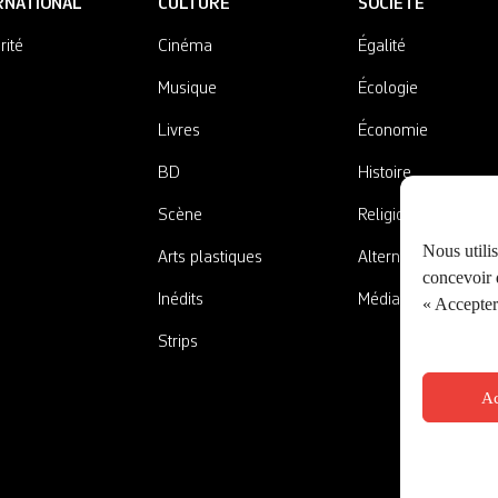
RNATIONAL
CULTURE
SOCIÉTÉ
rité
Cinéma
Égalité
Musique
Écologie
Livres
Économie
BD
Histoire
Scène
Religions
Nous utili
Arts plastiques
Alternatives
concevoir d
Inédits
Médias
« Accepter 
Strips
Ac