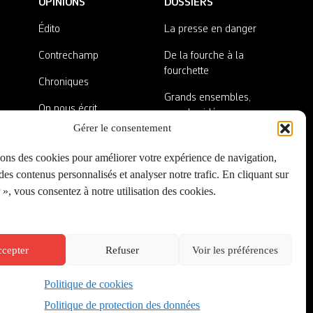
OPINIONS
DOSSIERS
Édito
La presse en danger
Contrechamp
De la fourche à la
fourchette
Chroniques
Grands ensembles,
On nous écrit
grandes idées
Gérer le consentement
Nos invité·es
Lieux abandonnés
sons des cookies pour améliorer votre expérience de navigation,
A côté de la plaque
es contenus personnalisés et analyser notre trafic. En cliquant sur
», vous consentez à notre utilisation des cookies.
cepter
Refuser
Voir les préférences
Politique de cookies
Créé par
Onepixel
&
Wonderweb
&
EPIC
Politique de protection des données