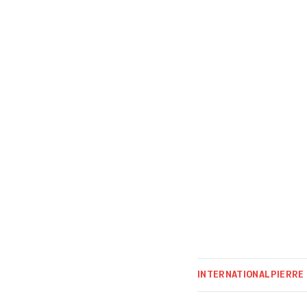
journée se voulai
Force One […]
INTERNATIONAL
PIERRE