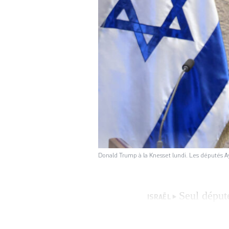
Donald Trump à la Knesset lundi. Les députés 
Seul déput
ISRAËL
israélienne, Ofer 
avoir exigé la re