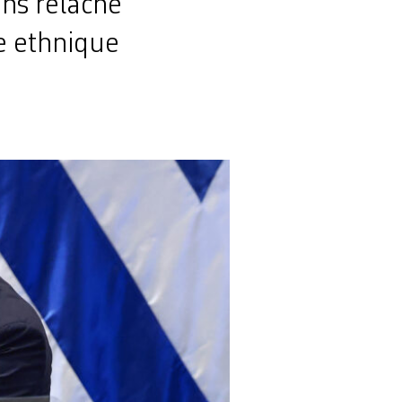
ans relâche
ge ethnique