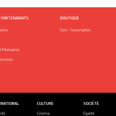
/ PARTENARIATS
BOUTIQUE
taires
Don / Souscription
t Mortuaires
Mémento
RNATIONAL
CULTURE
SOCIÉTÉ
rité
Cinéma
Égalité