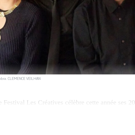
lhambra. CLEMENCE VEILHAN
e Festival Les Créatives célèbre cette année ses 20
bre. Née à Genève pour visibiliser les femmes et
s, la manifestation accueillera entre autres têtes d’
, Chilla, Nnavy et l’écrivaine Alice Zeniter. A l’o