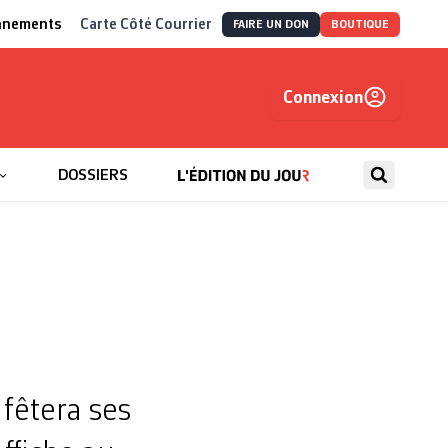
nnements
Carte Côté Courrier
FAIRE UN DON
BOUTIQUE
Connexion
, autrement
DOSSIERS
 fêtera ses