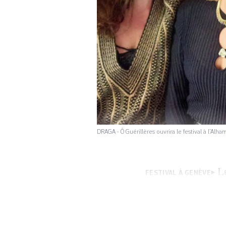
DRAGA - Ô Guérillères ouvrira le festival à l’A
L
FESTIVAL À GENÈVE
du 18 au 30 novem
genre dans les art
musiciennes Oklou