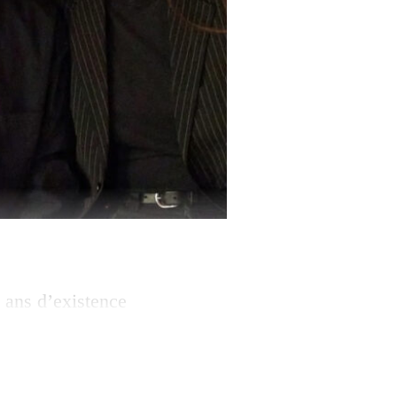
 ans d’existence
 minorités de
affiche les
ccasion de cette