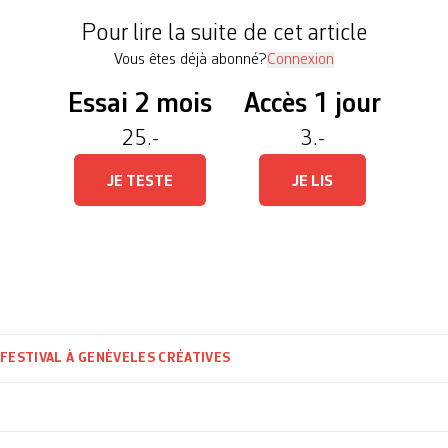
ire, Les Créatives 2025 affirment plus que […]
Pour lire la suite de cet article
Vous êtes déjà abonné?
Connexion
Essai 2 mois
Accès 1 jour
25.-
3.-
JE TESTE
JE LIS
O
FESTIVAL À GENÈVE
LES CRÉATIVES