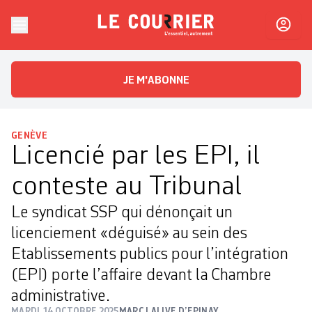
Skip to content
Le Courrier
L'essentiel, autrement
JE M'ABONNE
GENÈVE
Licencié par les EPI, il
conteste au Tribunal
Le syndicat SSP qui dénonçait un
licenciement «déguisé» au sein des
Etablissements publics pour l’intégration
(EPI) porte l’affaire devant la Chambre
administrative.
MARDI 14 OCTOBRE 2025
MARC LALIVE D’EPINAY