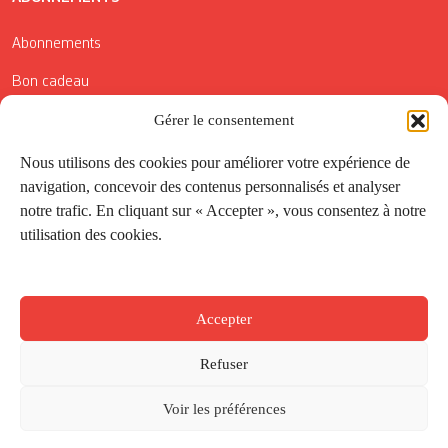
Abonnements
Bon cadeau
Conditions générales de vente
Gérer le consentement
Réductions de la Carte Côté Courrier
Nous utilisons des cookies pour améliorer votre expérience de
navigation, concevoir des contenus personnalisés et analyser
Application
notre trafic. En cliquant sur « Accepter », vous consentez à notre
utilisation des cookies.
Suivez-nous
Accepter
Refuser
Voir les préférences