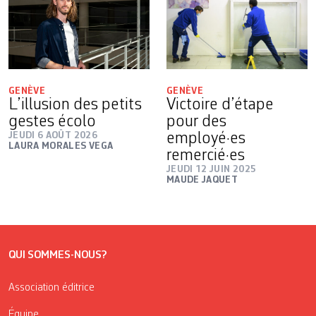
GENÈVE
GENÈVE
L’illusion des petits
Victoire d’étape
gestes écolo
pour des
JEUDI 6 AOÛT 2026
employé·es
LAURA MORALES VEGA
remercié·es
JEUDI 12 JUIN 2025
MAUDE JAQUET
QUI SOMMES-NOUS?
Association éditrice
Équipe