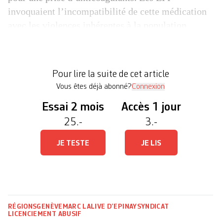
invoquaient l’incompatibilité de cette médication
avec les violences inhérentes à la population
accueillie au sein de ces établissements et les
possibles risques d’atteinte à la santé de son
employé. Le syndicat SSP, lui, contestait ce renvoi
Pour lire la suite de cet article
[…]
Vous êtes déjà abonné?
Connexion
Essai 2 mois
Accès 1 jour
25.-
3.-
JE TESTE
JE LIS
RÉGIONS
GENÈVE
MARC LALIVE D’EPINAY
SYNDICAT
LICENCIEMENT ABUSIF