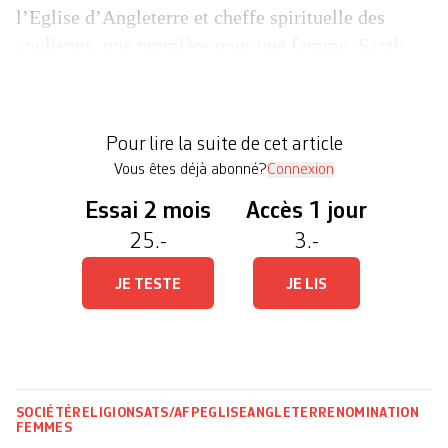
l’Eglise d’Angleterre et cheffe spirituelle des
anglicans, une première pour une femme. Sarah
Mullally, 63 ans, ancienne infirmière, mariée et
mère de deux enfants, remplace Justin Welby,
contraint à la démission en novembre 2024, après
Pour lire la suite de cet article
avoir […]
Vous êtes déjà abonné?
Connexion
Essai 2 mois
Accès 1 jour
25.-
3.-
JE TESTE
JE LIS
SOCIÉTÉ
RELIGIONS
ATS/AFP
EGLISE
ANGLETERRE
NOMINATION
FEMMES