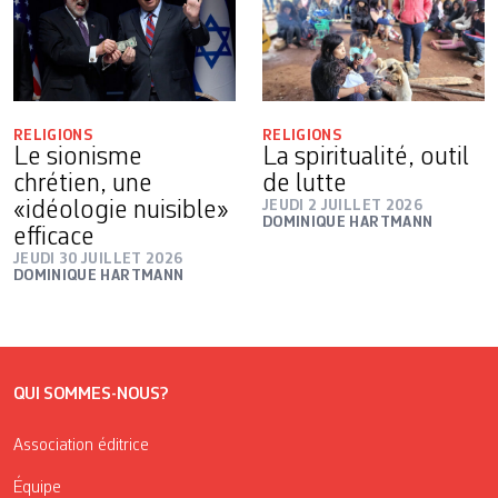
RELIGIONS
RELIGIONS
Le sionisme
La spiritualité, outil
chrétien, une
de lutte
«idéologie nuisible»
JEUDI 2 JUILLET 2026
DOMINIQUE HARTMANN
efficace
JEUDI 30 JUILLET 2026
DOMINIQUE HARTMANN
QUI SOMMES-NOUS?
Association éditrice
Équipe