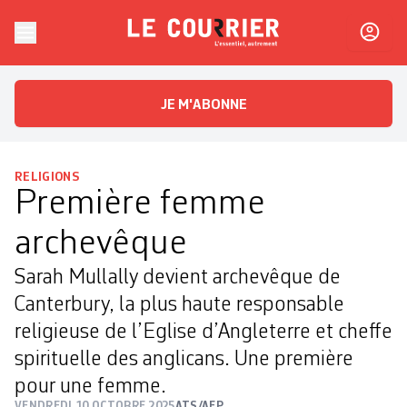
Skip to content
Le Courrier
L'essentiel, autrement
JE M'ABONNE
RELIGIONS
Première femme
archevêque
Sarah Mullally devient archevêque de
Canterbury, la plus haute responsable
religieuse de l’Eglise d’Angleterre et cheffe
spirituelle des anglicans. Une première
pour une femme.
VENDREDI 10 OCTOBRE 2025
ATS/AFP