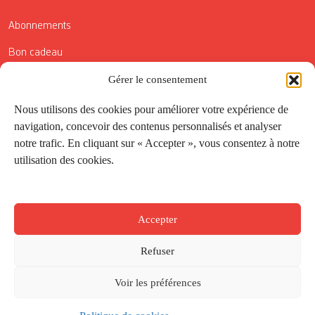
Abonnements
Bon cadeau
Gérer le consentement
Conditions générales de vente
Réductions de la Carte Côté Courrier
Nous utilisons des cookies pour améliorer votre expérience de
navigation, concevoir des contenus personnalisés et analyser
Application
notre trafic. En cliquant sur « Accepter », vous consentez à notre
utilisation des cookies.
Suivez-nous
Accepter
Refuser
Voir les préférences