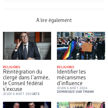
A lire également
RELIGIONS
RELIGIONS
Réintégration du
Identifier les
clergé dans l’armée,
mécanismes
le Conseil fédéral
d’influence
s’excuse
JEUDI 6 AOÛT 2026
DOMINIQUE HARTMANN
JEUDI 6 AOÛT 2026
ATS