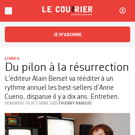
Skip to content
Le Courrier
L'essentiel, autrement
JE M'ABONNE
LIVRES
Du pilon à la résurrection
L’éditeur Alain Berset va rééditer à un
rythme annuel les best-­sellers d’Anne
Cueno, disparue il y a dix ans. Entretien.
VENDREDI 10 OCTOBRE 2025
THIERRY RABOUD