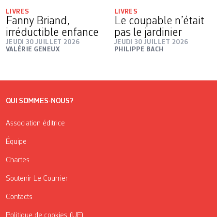
LIVRES
LIVRES
Fanny Briand,
Le coupable n’était
irréductible enfance
pas le jardinier
JEUDI 30 JUILLET 2026
JEUDI 30 JUILLET 2026
VALÉRIE GENEUX
PHILIPPE BACH
QUI SOMMES-NOUS?
Association éditrice
Équipe
Chartes
Soutenir Le Courrier
Contacts
Politique de cookies (UE)