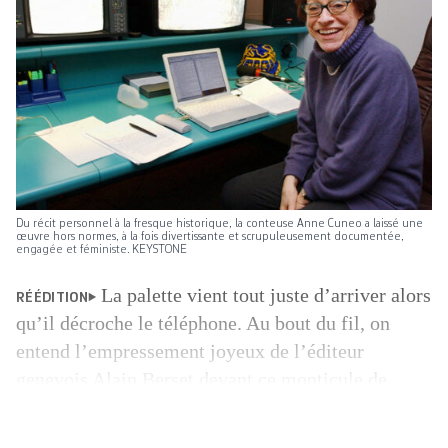
Du récit personnel à la fresque historique, la conteuse Anne Cuneo a laissé une
œuvre hors normes, à la fois divertissante et scrupuleusement documentée,
engagée et féministe. KEYSTONE
La palette vient tout juste d’arriver alors
RÉÉDITION
qu’il décroche le téléphone. Au bout du fil, on
entend l’empressement joyeux de l’éditeur
genevois Alain Berset devant ce monticule de
livres neufs, dos cousu, format élégant, 500 pages,
préface, postface, et sur la couverture violette ce