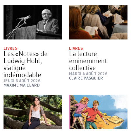
LIVRES
LIVRES
Les «Notes» de
La lecture,
Ludwig Hohl,
éminemment
viatique
collective
indémodable
MARDI 4 AOÛT 2026
CLAIRE PASQUIER
JEUDI 6 AOÛT 2026
MAXIME MAILLARD