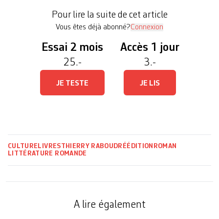
titre que personne n’a oublié: Le Maître de
Pour lire la suite de cet article
Garamond. Le roman […]
Vous êtes déjà abonné?
Connexion
Essai 2 mois
Accès 1 jour
25.-
3.-
JE TESTE
JE LIS
CULTURE
LIVRES
THIERRY RABOUD
RÉÉDITION
ROMAN
LITTÉRATURE ROMANDE
A lire également