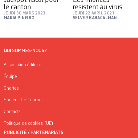
le canton
résistent au virus
JEUDI 30 MARS 2023
JEUDI 22 AVRIL 2021
MARIA PINEIRO
SELVER KABACALMAN
QUI SOMMES-NOUS?
Association éditrice
Équipe
Chartes
Soutenir Le Courrier
Contacts
Politique de cookies (UE)
PUBLICITÉ / PARTENARIATS