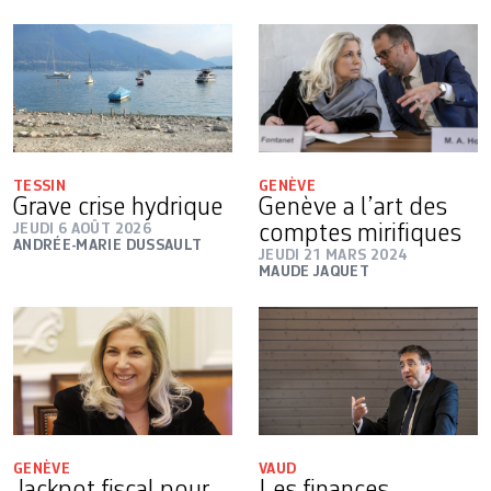
TESSIN
GENÈVE
Grave crise hydrique
Genève a l’art des
JEUDI 6 AOÛT 2026
comptes mirifiques
ANDRÉE-MARIE DUSSAULT
JEUDI 21 MARS 2024
MAUDE JAQUET
GENÈVE
VAUD
Jackpot fiscal pour
Les finances