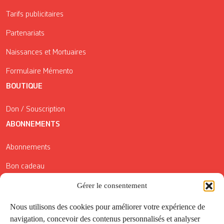
Tarifs publicitaires
Partenariats
Naissances et Mortuaires
Formulaire Mémento
BOUTIQUE
Don / Souscription
ABONNEMENTS
Abonnements
Bon cadeau
Conditions générales de vente
Gérer le consentement
Réductions de la Carte Côté Courrier
Nous utilisons des cookies pour améliorer votre expérience de
navigation, concevoir des contenus personnalisés et analyser
Application