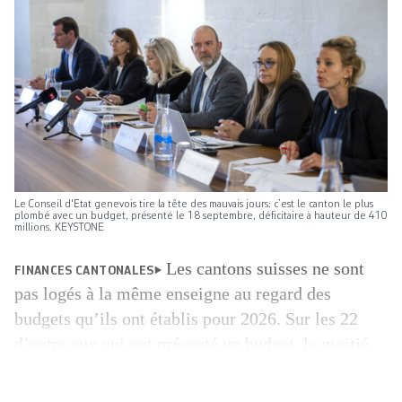
Le Conseil d'Etat genevois tire la tête des mauvais jours: c’est le canton le plus
plombé avec un budget, présenté le 18 septembre, déficitaire à hauteur de 410
millions. KEYSTONE
Les cantons suisses ne sont
FINANCES CANTONALES
pas logés à la même enseigne au regard des
budgets qu’ils ont établis pour 2026. Sur les 22
d’entre eux qui ont présenté un budget, la moitié
affiche un déficit alors que l’autre s’en sort avec
un bénéfice. A l’heure actuelle, Saint-Gall,