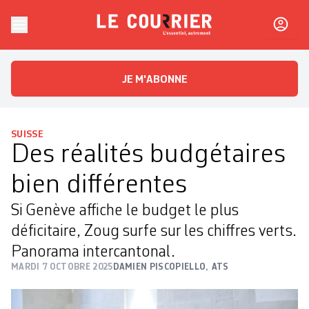
Skip to content
Le Courrier
L'essentiel, autrement
JE M'ABONNE
SUISSE
Des réalités budgétaires
bien différentes
Si Genève affiche le budget le plus
déficitaire, Zoug surfe sur les chiffres verts.
Panorama intercantonal.
MARDI 7 OCTOBRE 2025
DAMIEN PISCOPIELLO
,
ATS