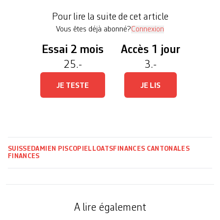
Appenzell Rhodes-Intérieures, Appenzell Rhodes-
Pour lire la suite de cet article
Extérieur ainsi que les Grisons […]
Vous êtes déjà abonné?
Connexion
Essai 2 mois
Accès 1 jour
25.-
3.-
JE TESTE
JE LIS
SUISSE
DAMIEN PISCOPIELLO
ATS
FINANCES CANTONALES
FINANCES
A lire également