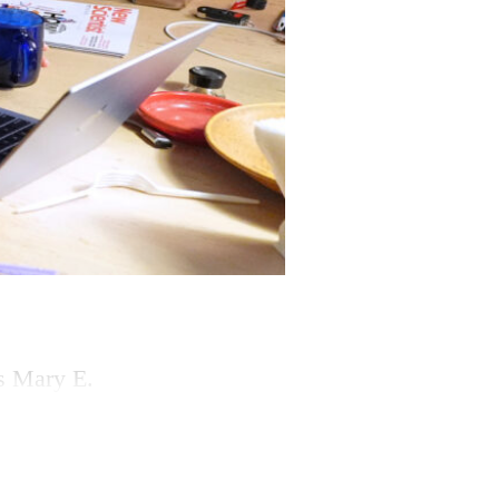
s Mary E.
Ce trio de
 le corps contrôle
cernant la