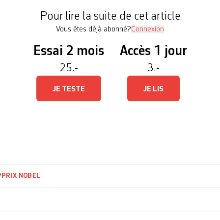
aire périphérique », a annoncé le comité […]
Pour lire la suite de cet article
Vous êtes déjà abonné?
Connexion
Essai 2 mois
Accès 1 jour
25.-
3.-
JE TESTE
JE LIS
P
PRIX NOBEL