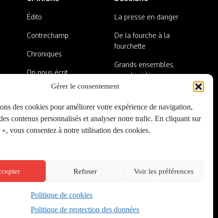
Édito
La presse en danger
Contrechamp
De la fourche à la
fourchette
Chroniques
Grands ensembles,
On nous écrit
grandes idées
Gérer le consentement
Nos invité·es
Lieux abandonnés
sons des cookies pour améliorer votre expérience de navigation,
A côté de la plaque
es contenus personnalisés et analyser notre trafic. En cliquant sur
», vous consentez à notre utilisation des cookies.
cepter
Refuser
Voir les préférences
Politique de cookies
Créé par
Onepixel
&
Wonderweb
&
EPIC
Politique de protection des données