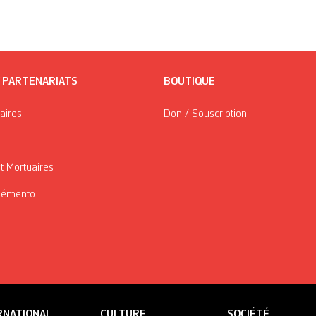
/ PARTENARIATS
BOUTIQUE
taires
Don / Souscription
t Mortuaires
Mémento
RNATIONAL
CULTURE
SOCIÉTÉ