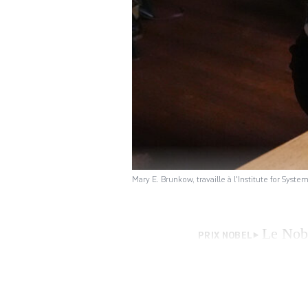
Mary E. Brunkow, travaille à l'Institute for Sys
Le Nobe
PRIX NOBEL
Brunkow et Fred 
scientifiques a ét
le système immuni