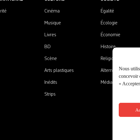
rité
Cinéma
Égalité
Musique
Écologie
Livres
Économie
BD
Histoire
Scène
Religions
Nous utili
Arts plastiques
Alternatives
concevoir d
Inédits
Médias
« Accepter 
Strips
Ac