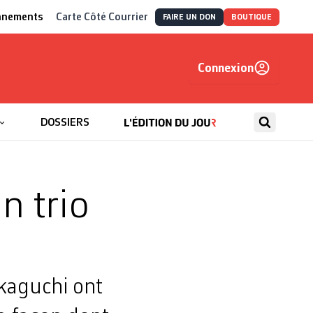
nnements
Carte Côté Courrier
FAIRE UN DON
BOUTIQUE
Connexion
, autrement
DOSSIERS
n trio
kaguchi ont