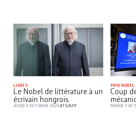
LIVRES
PRIX NOBEL
Le Nobel de littérature à un
Coup de
écrivain hongrois
mécani
JEUDI 9 OCTOBRE 2025
ATS/AFP
MARDI 7 OC