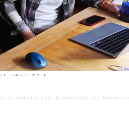
tems Biology de Seattle. KEYSTONE
l de médecine a été décerné lundi aux Américain
Ramsdell ainsi qu’au Japonais Shimon Sakaguchi. 
é récompensé pour ses recherches sur la façon dont
taire. Le prix récompense leurs « découvertes con