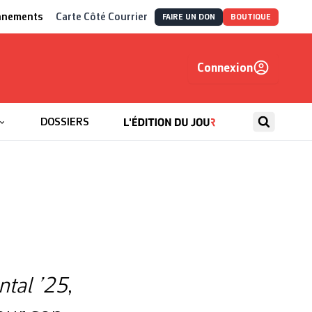
nnements
Carte Côté Courrier
FAIRE UN DON
BOUTIQUE
Connexion
, autrement
DOSSIERS
ntal ’25
,