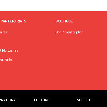
/ PARTENARIATS
BOUTIQUE
taires
Don / Souscription
t Mortuaires
Mémento
RNATIONAL
CULTURE
SOCIÉTÉ