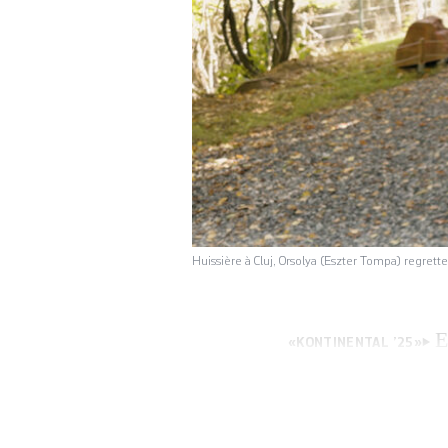
Huissière à Cluj, Orsolya (Eszter Tompa) regret
E
«KONTINENTAL ’25»
avant de remettre
cinéma n’a pas eu 
qu’il a fallu conv