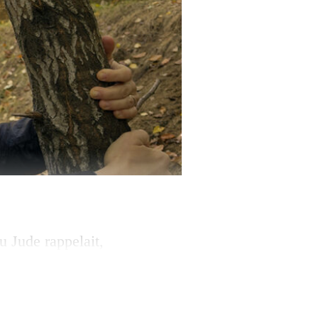
u Jude rappelait,
anelec, que le
une industrie et
le cinéaste