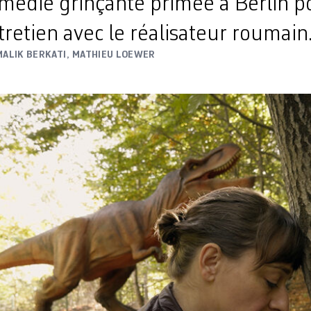
omédie grinçante primée à Berlin p
tretien avec le réalisateur roumain
MALIK BERKATI
,
MATHIEU LOEWER