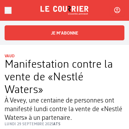
Skip to content
Le Courrier
L'essentiel, autrement
JE M'ABONNE
VAUD
Manifestation contre la
vente de «Nestlé
Waters»
À Vevey, une centaine de personnes ont
manifesté lundi contre la vente de «Nestlé
Waters» à un partenaire.
LUNDI 29 SEPTEMBRE 2025
ATS