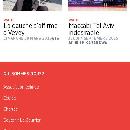
VAUD
VAUD
La gauche s’affirme
Maccabi Tel Aviv
à Vevey
indésirable
DIMANCHE 29 MARS 2026
ATS
JEUDI 4 SEPTEMBRE 2025
ACHILLE KARANGWA
QUI SOMMES-NOUS?
Association éditrice
Équipe
Chartes
Soutenir Le Courrier