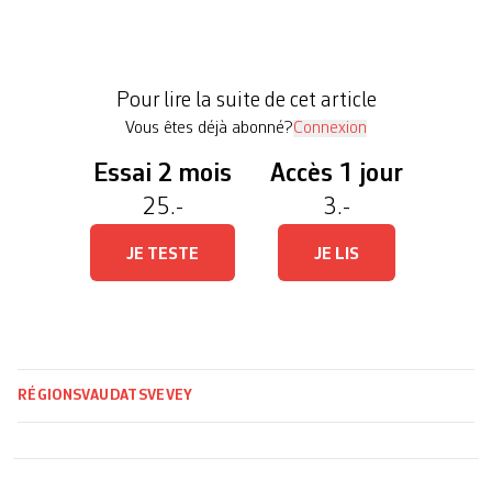
sept pays d’Europe pour faire entendre leur voix.
Les manifestants avaient fait le déplacement
depuis la France, l’Italie, l’Espagne, la Pologne, la
Pour lire la suite de cet article
Belgique, le […]
Vous êtes déjà abonné?
Connexion
Essai 2 mois
Accès 1 jour
25.-
3.-
JE TESTE
JE LIS
RÉGIONS
VAUD
ATS
VEVEY