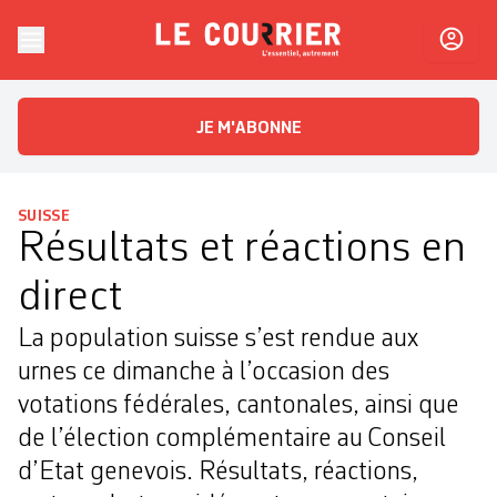
Skip to content
Le Courrier
L'essentiel, autrement
JE M'ABONNE
SUISSE
Résultats et réactions en
direct
La population suisse s’est rendue aux
urnes ce dimanche à l’occasion des
votations fédérales, cantonales, ainsi que
de l’élection complémentaire au Conseil
d’Etat genevois. Résultats, réactions,