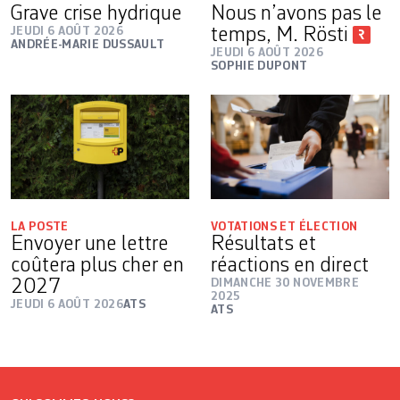
Grave crise hydrique
Nous n’avons pas le
JEUDI 6 AOÛT 2026
temps, M. Rösti
ANDRÉE-MARIE DUSSAULT
JEUDI 6 AOÛT 2026
SOPHIE DUPONT
LA POSTE
VOTATIONS ET ÉLECTION
Envoyer une lettre
Résultats et
coûtera plus cher en
réactions en direct
2027
DIMANCHE 30 NOVEMBRE
2025
JEUDI 6 AOÛT 2026
ATS
ATS