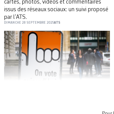
cartes, photos, vidéos et commentaires
issus des réseaux sociaux: un suivi proposé
par l’ATS.
DIMANCHE 28 SEPTEMBRE 2025
ATS
KEYSTONE / IMAGE D'ILLUSTRATION
VOTATIONS ET ÉLECTION
Pour l