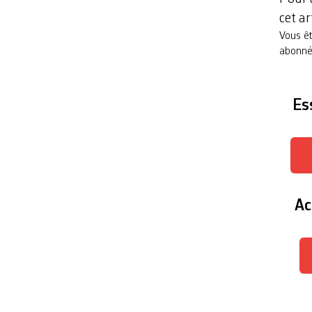
cet ar
Vous êt
abonn
Es
Ac