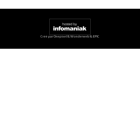
Créé par
Onepixel
&
Wonderweb
&
EPIC