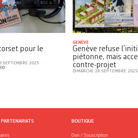
GENÈVE
corset pour le
Genève refuse l’initi
piétonne, mais acce
8 SEPTEMBRE 2025
contre-projet
IRO
DIMANCHE 28 SEPTEMBRE 2025
/ PARTENARIATS
BOUTIQUE
taires
Don / Souscription