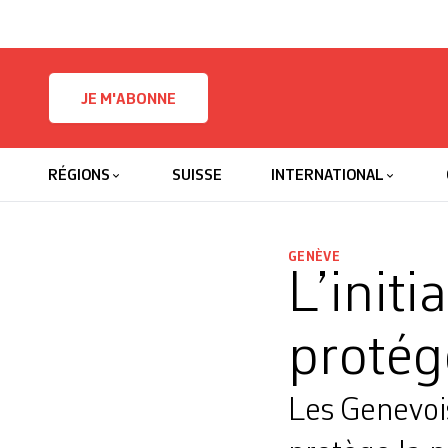
Skip to content
JE M'ABONNE
RÉGIONS
SUISSE
INTERNATIONAL
GENÈVE
L’initi
protég
Les Genevois·