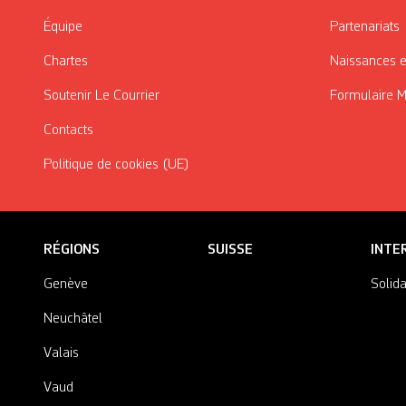
Équipe
Partenariats
Chartes
Naissances e
Soutenir Le Courrier
Formulaire 
Contacts
Politique de cookies (UE)
RÉGIONS
SUISSE
INTE
Genève
Solida
Neuchâtel
Valais
Vaud