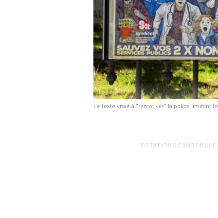
Le texte visait à "remotiver" la police limitant
VOTATIONS CANTONALE
l’UDC « Oui, je pr
immunité relative
« non ». Il n’étai
police, en limitan