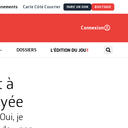
nnements
Carte Côté Courrier
FAIRE UN DON
BOUTIQUE
Connexion
, autrement
DOSSIERS
t à
ayée
Oui, je