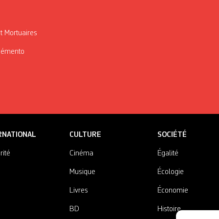
t Mortuaires
Mémento
RNATIONAL
CULTURE
SOCIÉTÉ
rité
Cinéma
Égalité
Musique
Écologie
Livres
Économie
BD
Histoire