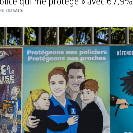
olice qui me protège » avec 67,9% 
RE 2025
ATS