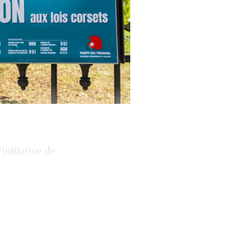
initiative de
ulait octroyer une
 avec 67,9% de
« remotiver » la