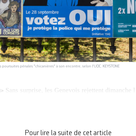
 les poursuites pénales "chicanières" à son encontre, selon l'UDC. KEYSTONE
Sans surprise, les Genevois rejettent dimanche l’
S
otège la police qui me protège ». Ce texte, qui vo
 aux membres des forces de l’ordre, a été balayé,
t soutenu que par le MCG. Cette initiative visait à 
t les […]
Pour lire la suite de cet article