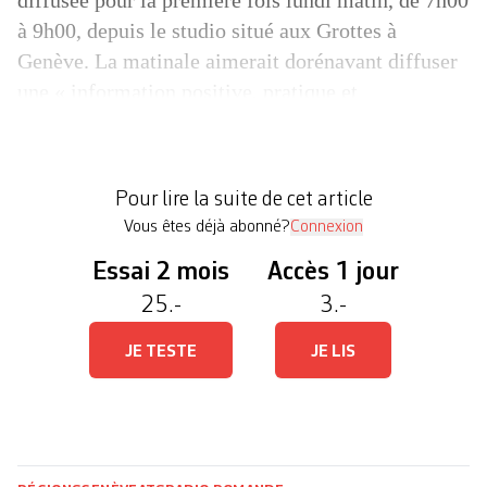
diffusée pour la première fois lundi matin, de 7h00
à 9h00, depuis le studio situé aux Grottes à
Genève. La matinale aimerait dorénavant diffuser
une « information positive, pratique et
accessible », selon le communiqué, avec deux
flashs infos. Les initiatives locales, les projets
solidaires et les acteurs culturels et sociaux « qui
Pour lire la suite de cet article
[…]
Vous êtes déjà abonné?
Connexion
Essai 2 mois
Accès 1 jour
25.-
3.-
JE TESTE
JE LIS