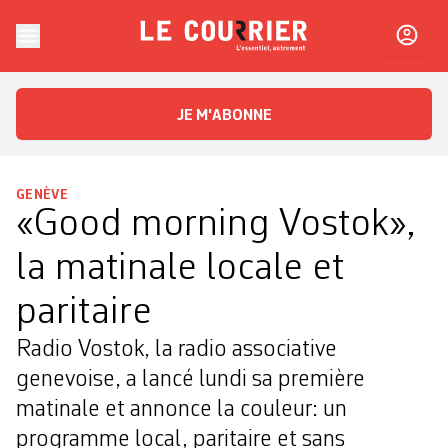
Skip to content
Le Courrier
L'essentiel, autrement
JE M'ABONNE
GENÈVE
«Good morning Vostok»,
la matinale locale et
paritaire
Radio Vostok, la radio associative
genevoise, a lancé lundi sa première
matinale et annonce la couleur: un
programme local, paritaire et sans