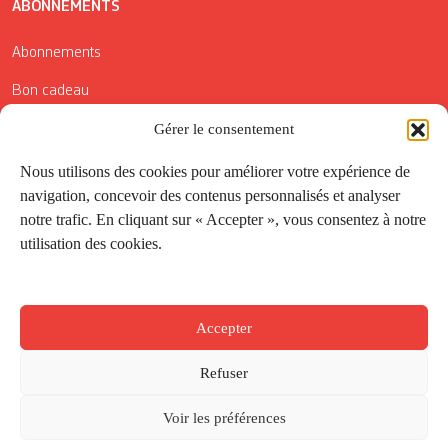
ABONNEMENTS
Abonnements
Bon cadeau
Conditions générales de vente
Gérer le consentement
Réductions de la Carte Côté Courrier
Nous utilisons des cookies pour améliorer votre expérience de
navigation, concevoir des contenus personnalisés et analyser
Application
notre trafic. En cliquant sur « Accepter », vous consentez à notre
utilisation des cookies.
Suivez-nous
Accepter
Refuser
Voir les préférences