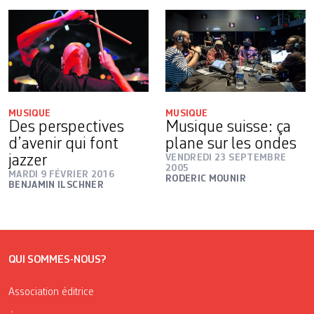
MUSIQUE
MUSIQUE
Des perspectives
Musique suisse: ça
d’avenir qui font
plane sur les ondes
jazzer
VENDREDI 23 SEPTEMBRE
2005
MARDI 9 FÉVRIER 2016
RODERIC MOUNIR
BENJAMIN ILSCHNER
QUI SOMMES-NOUS?
Association éditrice