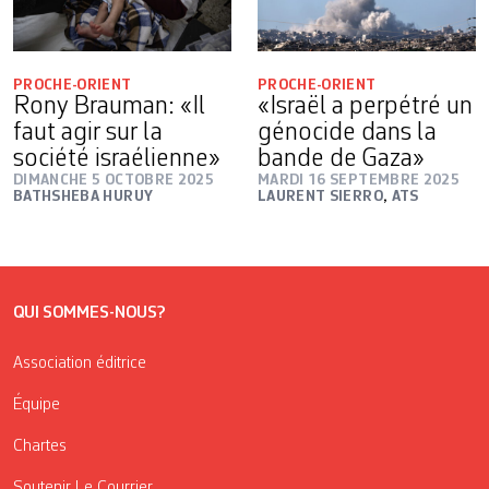
PROCHE-ORIENT
PROCHE-ORIENT
Rony Brauman: «Il
«Israël a perpétré un
faut agir sur la
génocide dans la
société israélienne»
bande de Gaza»
DIMANCHE 5 OCTOBRE 2025
MARDI 16 SEPTEMBRE 2025
BATHSHEBA HURUY
LAURENT SIERRO
,
ATS
QUI SOMMES-NOUS?
Association éditrice
Équipe
Chartes
Soutenir Le Courrier