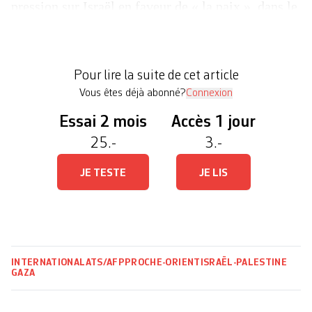
pression sur Israël en faveur de « la paix », dans le
cadre d’un mouvement historique mais à la portée
encore avant tout symbolique. « La France
reconnaît aujourd’hui l’Etat de Palestine », « pour
Pour lire la suite de cet article
la paix entre […]
Vous êtes déjà abonné?
Connexion
Essai 2 mois
Accès 1 jour
25.-
3.-
JE TESTE
JE LIS
INTERNATIONAL
ATS/AFP
PROCHE-ORIENT
ISRAËL-PALESTINE
GAZA