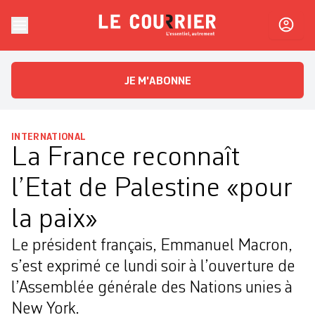
Skip to content
Le Courrier
L'essentiel, autrement
JE M'ABONNE
INTERNATIONAL
La France reconnaît
l’Etat de Palestine «pour
la paix»
Le président français, Emmanuel Macron,
s’est exprimé ce lundi soir à l’ouverture de
l’Assemblée générale des Nations unies à
New York.