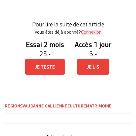
Journées du matrimoine. Trois jours pour revisiter
l’histoire de la ville et mettre en lumière celles et
ceux dont les noms ont été effacés des récits
Pour lire la suite de cet article
dominants. «Si nous […]
Vous êtes déjà abonné?
Connexion
Essai 2 mois
Accès 1 jour
25.-
3.-
JE TESTE
JE LIS
RÉGIONS
VAUD
ANNE GALLIENNE
CULTURE
MATRIMOINE