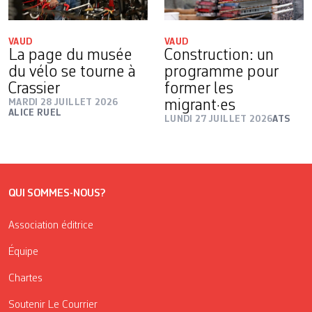
VAUD
VAUD
La page du musée
Construction: un
du vélo se tourne à
programme pour
Crassier
former les
MARDI 28 JUILLET 2026
migrant·es
ALICE RUEL
LUNDI 27 JUILLET 2026
ATS
QUI SOMMES-NOUS?
Association éditrice
Équipe
Chartes
Soutenir Le Courrier