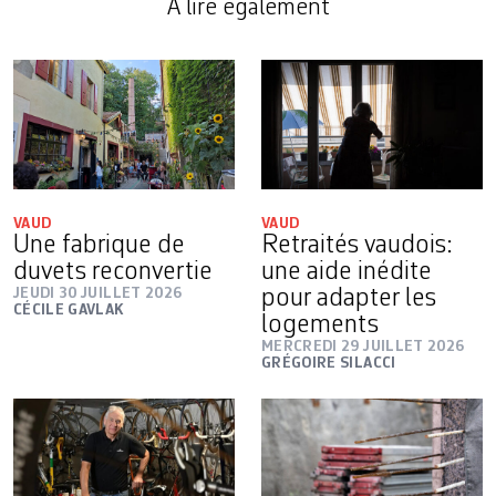
A lire également
VAUD
VAUD
Une fabrique de
Retraités vaudois:
duvets reconvertie
une aide inédite
JEUDI 30 JUILLET 2026
pour adapter les
CÉCILE GAVLAK
logements
MERCREDI 29 JUILLET 2026
GRÉGOIRE SILACCI