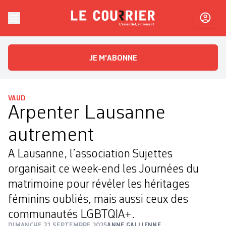
Skip to content
Le Courrier
L'essentiel, autrement
JE M'ABONNE
VAUD
Arpenter Lausanne
autrement
A Lausanne, l’association Sujettes
organisait ce week-end les Journées du
matrimoine pour révéler les héritages
féminins oubliés, mais aussi ceux des
communautés LGBTQIA+.
DIMANCHE 21 SEPTEMBRE 2025
ANNE GALLIENNE