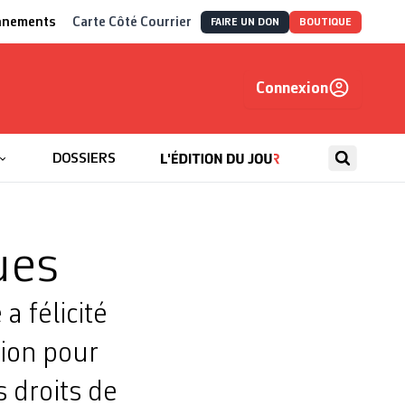
nnements
Carte Côté Courrier
FAIRE UN DON
BOUTIQUE
Connexion
, autrement
DOSSIERS
ues
a félicité
tion pour
 droits de