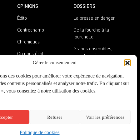
OPINIONS
DOSSIERS
Édito
La presse en danger
Contrechamp
De la fourche à la
fourchette
Chroniques
Grands ensembles,
On nous écrit
grandes idées
Gérer le consentement
Nos invité·es
Lieux abandonnés
sons des cookies pour améliorer votre expérience de navigation,
A côté de la plaque
es contenus personnalisés et analyser notre trafic. En cliquant sur
», vous consentez à notre utilisation des cookies.
cepter
Refuser
Voir les préférences
Politique de cookies
Créé par
Onepixel
&
Wonderweb
&
EPIC