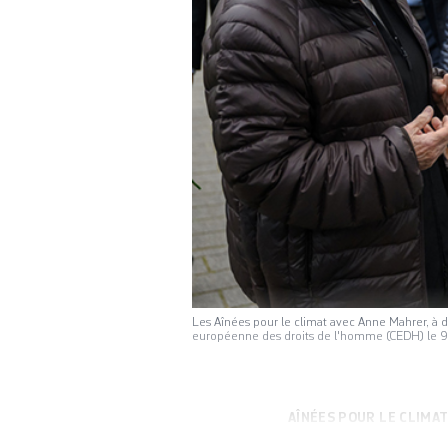
Les Aînées pour le climat avec Anne Mahrer, à d
européenne des droits de l'homme (CEDH) le 9 
AÎNÉES POUR LE CLIMA
félicité la Suisse