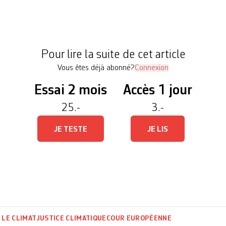
e de sa condamnation pour inaction climatique par 
roits de l’homme (CEDH). Les Ainées pour le clim
e mise en […]
Pour lire la suite de cet article
Vous êtes déjà abonné?
Connexion
Essai 2 mois
Accès 1 jour
25.-
3.-
JE TESTE
JE LIS
 LE CLIMAT
JUSTICE CLIMATIQUE
COUR EUROPÉENNE