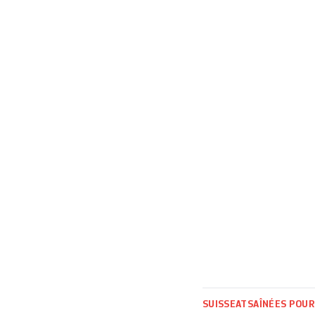
complet à la suit
européenne des d
dénoncent eux un
SUISSE
ATS
AÎNÉES POUR