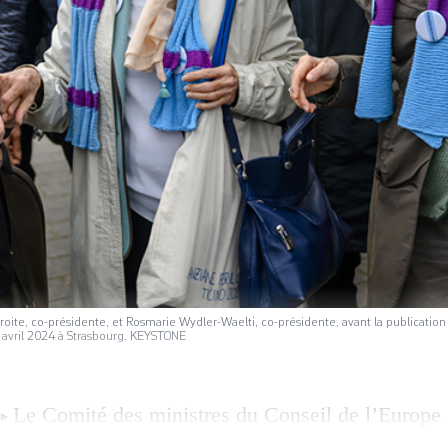
roite, co-présidente, et Rosmarie Wydler-Waelti, co-présidente, avant la publicatio
avril 2024 à Strasbourg. KEYSTONE
Le Comité des ministres du Conseil de l’Europe
T
 jeudi pour la mise en place d’un cadre législatif et