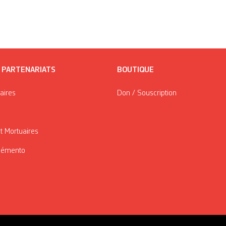
/ PARTENARIATS
BOUTIQUE
taires
Don / Souscription
t Mortuaires
Mémento