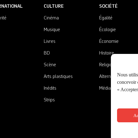
RNATIONAL
CULTURE
SOCIÉTÉ
rité
Cinéma
Égalité
Musique
Écologie
Livres
Économie
BD
Histoire
Scène
Religions
Nous utili
Arts plastiques
Alternatives
concevoir d
Inédits
Médias
« Accepter 
Strips
Ac