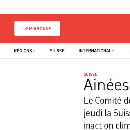
Skip to content
JE M'ABONNE
RÉGIONS
SUISSE
INTERNATIONAL
SUISSE
Ainées
Le Comité de
jeudi la Sui
inaction cli