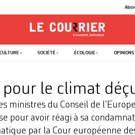
Abo
Le Courrier
L'essentiel
CULTURE
SOCIÉTÉ
ÉCOLOGIE
OPINIONS
 pour le climat déç
s ministres du Conseil de l’Europe 
sse pour avoir réagi à sa condamna
matique par la Cour européenne des