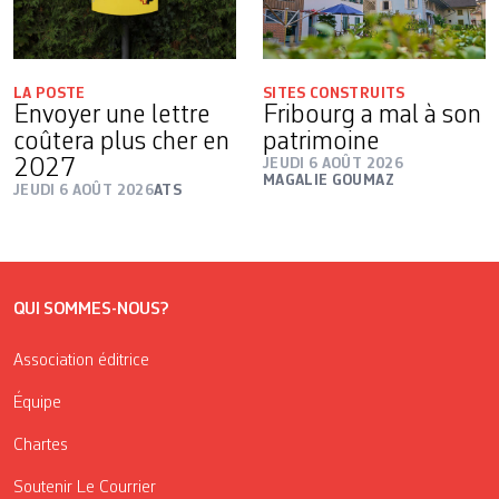
LA POSTE
SITES CONSTRUITS
Envoyer une lettre
Fribourg a mal à son
coûtera plus cher en
patrimoine
2027
JEUDI 6 AOÛT 2026
MAGALIE GOUMAZ
JEUDI 6 AOÛT 2026
ATS
QUI SOMMES-NOUS?
Association éditrice
Équipe
Chartes
Soutenir Le Courrier