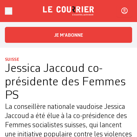
Skip to content
Le Courrier
L'essentiel, autrement
JE M'ABONNE
SUISSE
Jessica Jaccoud co-
présidente des Femmes
PS
La conseillère nationale vaudoise Jessica
Jaccoud a été élue à la co-présidence des
Femmes socialistes suisses, qui lancent
une initiative populaire contre les violences