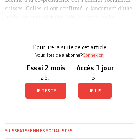
suisses. Celles-ci ont confirmé le lancement d’une
initiative populaire destinée à combattre les
violences sexistes. « Mon engagement féministe
ne découle pas seulement de mes expériences
personnelles, mais surtout de mon expérience du
Pour lire la suite de cet article
terrain auprès de victimes de […]
Vous êtes déjà abonné?
Connexion
Essai 2 mois
Accès 1 jour
25.-
3.-
JE TESTE
JE LIS
SUISSE
ATS
FEMMES SOCIALISTES