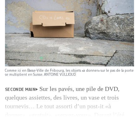
Comme ici en Basse-Ville de Fribourg, les objets «à donner» sur le pas de la porte
se multiplient en Suisse. ANTOINE VULLIOUD
Sur les pavés, une pile de DVD,
SECONDE MAIN
quelques assiettes, des livres, un vase et trois
tournevis… Le tout assorti d’un post-it «à
donner», «gratuit», «servez-vous». Durant l’été,
haute saison des déménagements, nombreux sont
les habitants à déposer devant chez eux les objets