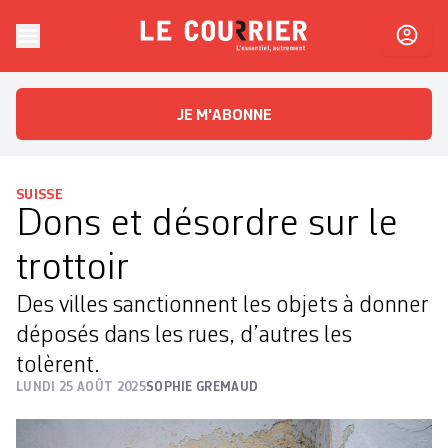
Skip to content
Le Courrier
L'essentiel, autrement
JE M'ABONNE
SUISSE
Dons et désordre sur le
trottoir
Des villes sanctionnent les objets à donner
déposés dans les rues, d’autres les
tolèrent.
LUNDI 25 AOÛT 2025
SOPHIE GREMAUD