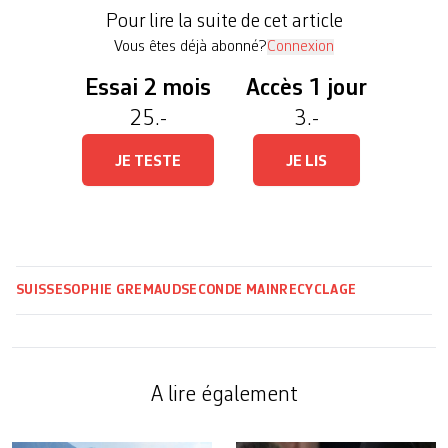
dont ils n’ont plus l’usage, accompagnés d’un mot
Pour lire la suite de cet article
invitant les passants à se […]
Vous êtes déjà abonné?
Connexion
Essai 2 mois
Accès 1 jour
25.-
3.-
JE TESTE
JE LIS
SUISSE
SOPHIE GREMAUD
SECONDE MAIN
RECYCLAGE
A lire également