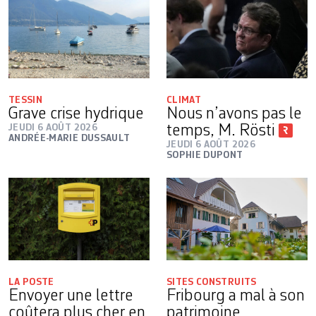
TESSIN
CLIMAT
Grave crise hydrique
Nous n’avons pas le
JEUDI 6 AOÛT 2026
temps, M. Rösti
ANDRÉE-MARIE DUSSAULT
JEUDI 6 AOÛT 2026
SOPHIE DUPONT
LA POSTE
SITES CONSTRUITS
Envoyer une lettre
Fribourg a mal à son
coûtera plus cher en
patrimoine