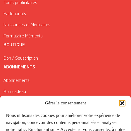
Tarifs publicitaires
Partenariats
Naissances et Mortuaires
Formulaire Mémento
BOUTIQUE
Don / Souscription
ABONNEMENTS
Abonnements
Bon cadeau
Conditions générales de vente
Gérer le consentement
Réductions de la Carte Côté Courrier
Nous utilisons des cookies pour améliorer votre expérience de
navigation, concevoir des contenus personnalisés et analyser
Application
notre trafic. En cliquant sur « Accepter », vous consentez à notre