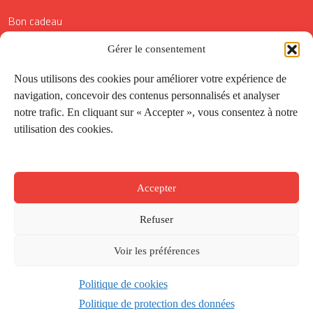
Bon cadeau
Conditions générales de vente
Gérer le consentement
Réductions de la Carte Côté Courrier
Nous utilisons des cookies pour améliorer votre expérience de
navigation, concevoir des contenus personnalisés et analyser
Application
notre trafic. En cliquant sur « Accepter », vous consentez à notre
utilisation des cookies.
Suivez-nous
Accepter
Refuser
Voir les préférences
Politique de cookies
Créé par
Onepixel
&
Wonderweb
&
EPIC
Politique de protection des données