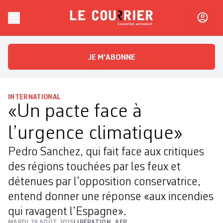
Skip to content
Le Courrier
L'essentiel, autrement
JE M'ABONNE
INTERNATIONAL
«Un pacte face à
l’urgence climatique»
Pedro Sanchez, qui fait face aux critiques
des régions touchées par les feux et
détenues par l’opposition conservatrice,
entend donner une réponse «aux incendies
qui ravagent l’Espagne».
MARDI 19 AOÛT 2025
LIBÉRATION
,
AFP