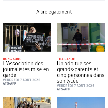
A lire également
HONG KONG
THAÏLANDE
L’Association des
Un ado tue ses
journalistes mise en
grands-parents et
garde
cinq personnes dans
VENDREDI 7 AOÛT 2026
son lycée
ATS/AFP
VENDREDI 7 AOÛT 2026
ATS/AFP