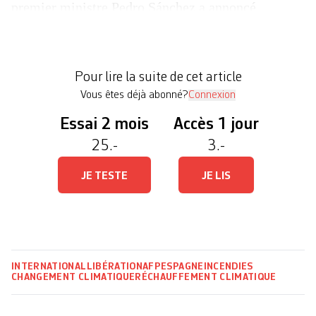
premier ministre Pedro Sánchez a annoncé
dimanche «un pacte national face à l’urgence
climatique». Il s’agira d’«atténuer les effets du
changement climatique et de s’y adapter», a-t-il
Pour lire la suite de cet article
[…]
Vous êtes déjà abonné?
Connexion
Essai 2 mois
Accès 1 jour
25.-
3.-
JE TESTE
JE LIS
INTERNATIONAL
LIBÉRATION
AFP
ESPAGNE
INCENDIES
CHANGEMENT CLIMATIQUE
RÉCHAUFFEMENT CLIMATIQUE