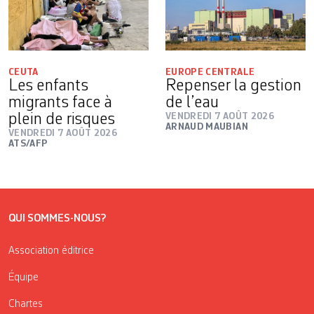
CEUTA
EUROPE CENTRALE
Les enfants
Repenser la gestion
migrants face à
de l’eau
plein de risques
VENDREDI 7 AOÛT 2026
ARNAUD MAUBIAN
VENDREDI 7 AOÛT 2026
ATS/AFP
QUI SOMMES-NOUS?
Association éditrice
Équipe
Chartes