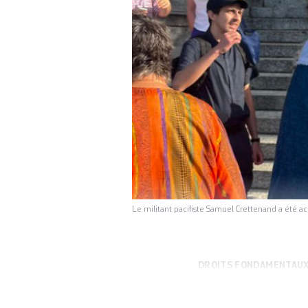
Le militant pacifiste Samuel Crettenand a été a
DROITS FONDAMENTAU
charge de l’Etat: 
août au Palais de