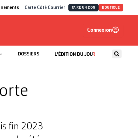
nnements
Carte Côté Courrier
FAIRE UN DON
BOUTIQUE
Connexion
, autrement
DOSSIERS
forte
is fin 2023