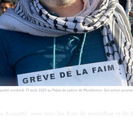
cquitté vendredi 15 août 2025 au Palais de justice de Montbenon. Son action pourrait
Acquitté, avec tous les frais de procédure et de 
X
c’est un verdict très attendu qui a enfin été prono
 justice de Montbenon, lors d’une audience du Trib