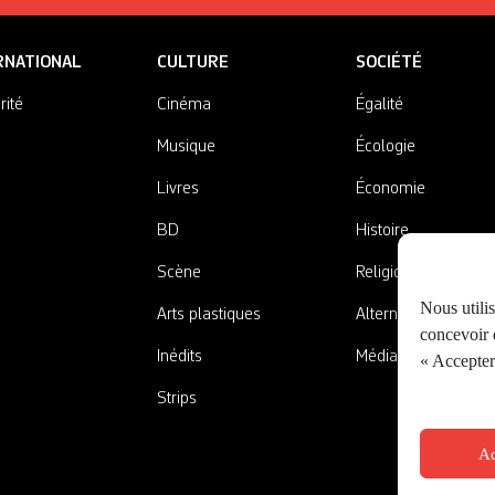
RNATIONAL
CULTURE
SOCIÉTÉ
rité
Cinéma
Égalité
Musique
Écologie
Livres
Économie
BD
Histoire
Scène
Religions
Nous utili
Arts plastiques
Alternatives
concevoir d
Inédits
Médias
« Accepter 
Strips
Ac