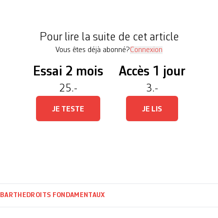
ne de sympathisant·es étaient présent·es pour soute
d, archéologue […]
Pour lire la suite de cet article
Vous êtes déjà abonné?
Connexion
Essai 2 mois
Accès 1 jour
25.-
3.-
JE TESTE
JE LIS
ABARTHE
DROITS FONDAMENTAUX