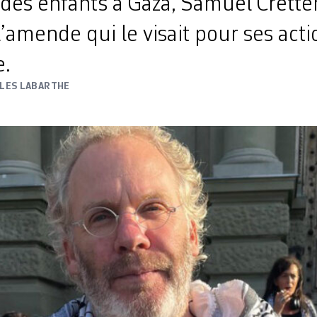
 des enfants à Gaza, Samuel Crette
l’amende qui le visait pour ses act
e.
LLES LABARTHE