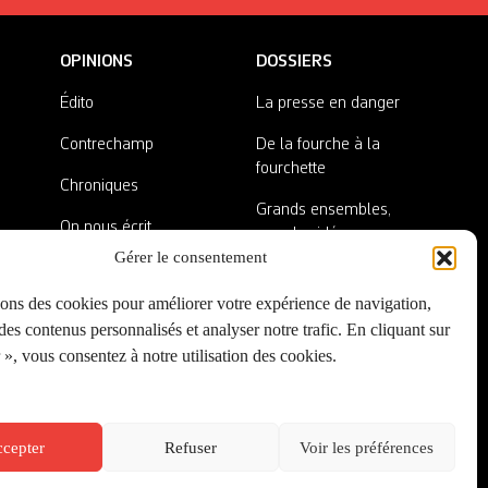
OPINIONS
DOSSIERS
Édito
La presse en danger
Contrechamp
De la fourche à la
fourchette
Chroniques
Grands ensembles,
On nous écrit
grandes idées
Gérer le consentement
Nos invité·es
Lieux abandonnés
sons des cookies pour améliorer votre expérience de navigation,
A côté de la plaque
es contenus personnalisés et analyser notre trafic. En cliquant sur
», vous consentez à notre utilisation des cookies.
cepter
Refuser
Voir les préférences