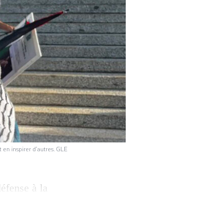
 en inspirer d’autres. GLE
défense à la
ncé vendredi 15
unal de police.