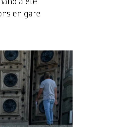
nand a été
ions en gare