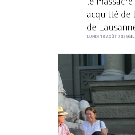
le massacre
acquitté de 
de Lausann
LUNDI 18 AOÛT 2025
GI