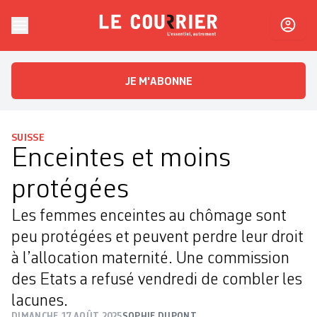
Skip to content
Le Courrier
L'essentiel, autrement
JE M'ABONNE
SUISSE
Enceintes et moins
protégées
Les femmes enceintes au chômage sont
peu protégées et peuvent perdre leur droit
à l’allocation maternité. Une commission
des Etats a refusé vendredi de combler les
lacunes.
DIMANCHE 17 AOÛT 2025
SOPHIE DUPONT