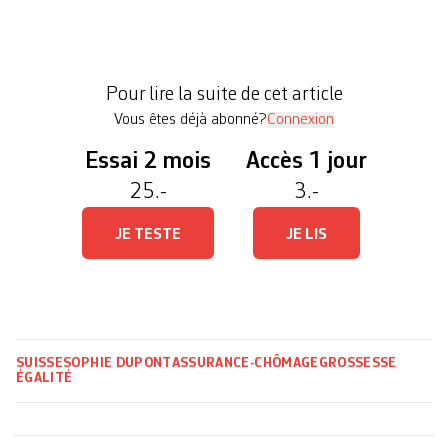
et peuvent se retrouver sans allocation maternité.
Vendredi, une commission du Conseil des Etats a
refusé, à 7 voix contre 5 et une abstention, de
Pour lire la suite de cet article
combler ces lacunes, comme […]
Vous êtes déjà abonné?
Connexion
Essai 2 mois
Accès 1 jour
25.-
3.-
JE TESTE
JE LIS
SUISSE
SOPHIE DUPONT
ASSURANCE-CHÔMAGE
GROSSESSE
ÉGALITÉ