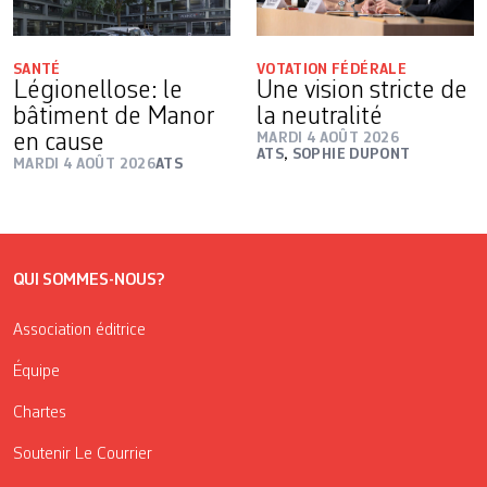
SANTÉ
VOTATION FÉDÉRALE
Légionellose: le
Une vision stricte de
bâtiment de Manor
la neutralité
en cause
MARDI 4 AOÛT 2026
ATS
,
SOPHIE DUPONT
MARDI 4 AOÛT 2026
ATS
QUI SOMMES-NOUS?
Association éditrice
Équipe
Chartes
Soutenir Le Courrier