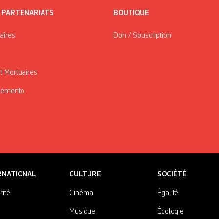
/ PARTENARIATS
BOUTIQUE
taires
Don / Souscription
t Mortuaires
Mémento
RNATIONAL
CULTURE
SOCIÉTÉ
rité
Cinéma
Égalité
Musique
Écologie