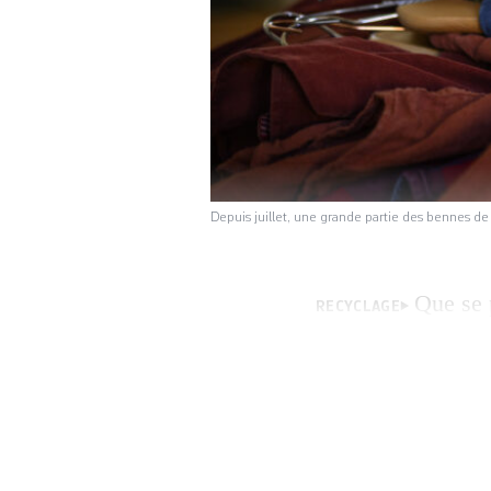
Depuis juillet, une grande partie des bennes 
Que se 
RECYCLAGE
collecte de notre
textiles collectés
valorisation des p
traitement local 