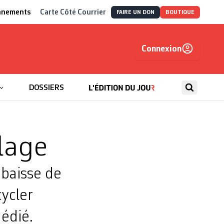
nnements
Carte Côté Courrier
FAIRE UN DON
BOUTIQUE
Connexion
, autrement
DOSSIERS
lage
a baisse de
cycler
édié.