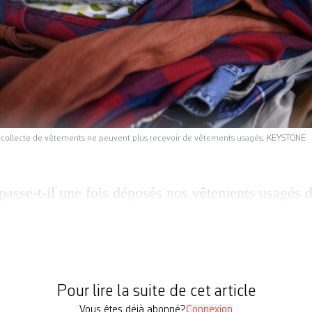
de collecte de vêtements ne peuvent plus recevoir de vêtements usagés. KEYSTONE
passe-t-il une fois déposés nos vêtements usagés 
 commune? Au niveau suisse, ce sont seulement 2%
 qui sont triés, constate le Conseil fédéral dans son 
roduits textiles usagés sur le territoire suisse. Un f
[…]
Pour lire la suite de cet article
Vous êtes déjà abonné?
Connexion