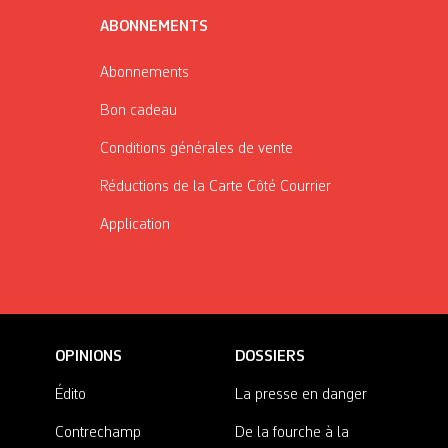
ABONNEMENTS
Abonnements
Bon cadeau
Conditions générales de vente
Réductions de la Carte Côté Courrier
Application
OPINIONS
DOSSIERS
Édito
La presse en danger
Contrechamp
De la fourche à la