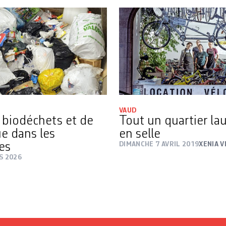
VAUD
 biodéchets et de
Tout un quartier la
ue dans les
en selle
es
DIMANCHE 7 AVRIL 2019
XENIA V
S 2026