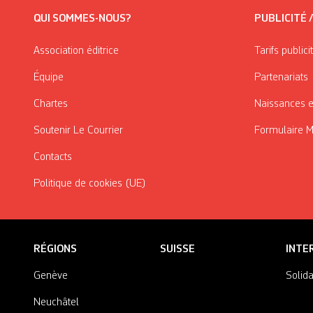
QUI SOMMES-NOUS?
PUBLICITÉ 
Association éditrice
Tarifs publici
Équipe
Partenariats
Chartes
Naissances e
Soutenir Le Courrier
Formulaire 
Contacts
Politique de cookies (UE)
RÉGIONS
SUISSE
INTE
Genève
Solida
Neuchâtel