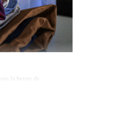
dans la benne de
 des articles
rapport sur la
aible taux de