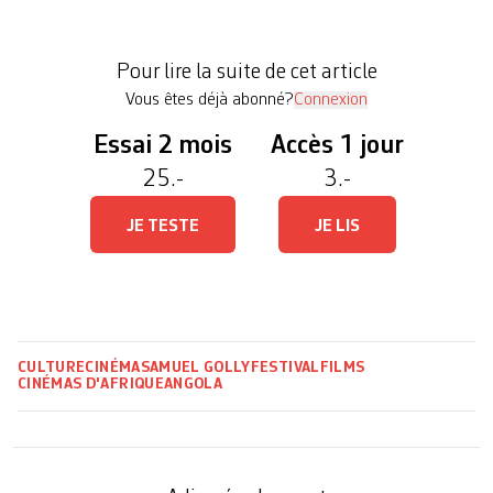
retrouve une section consacrée à un pays, cette
année l’Angola, à l’occasion du cinquantenaire de
Pour lire la suite de cet article
son […]
Vous êtes déjà abonné?
Connexion
Essai 2 mois
Accès 1 jour
25.-
3.-
JE TESTE
JE LIS
CULTURE
CINÉMA
SAMUEL GOLLY
FESTIVAL
FILMS
CINÉMAS D'AFRIQUE
ANGOLA