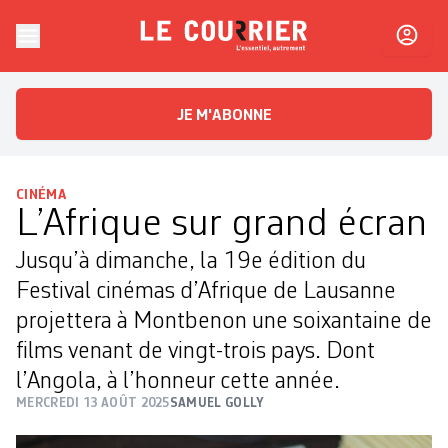
Skip to content
Le Courrier
L'essentiel, autrement
JE M'ABONNE
CINÉMA
L’Afrique sur grand écran
Jusqu’à dimanche, la 19e édition du
Festival cinémas d’Afrique de Lausanne
projettera ­à Montbenon une soixantaine de
films venant de vingt-trois pays. Dont
l’Angola, à l’honneur cette année.
MERCREDI 13 AOÛT 2025
SAMUEL GOLLY