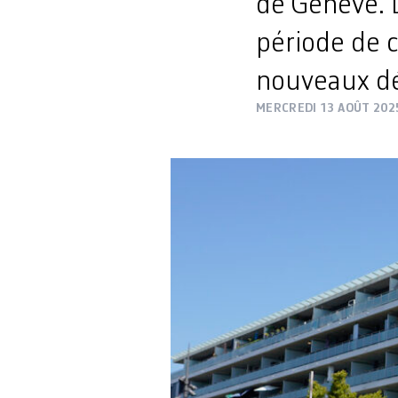
de Genève. L
période de c
nouveaux dé
MERCREDI 13 AOÛT 202