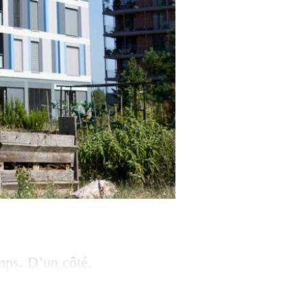
mps. D’un côté,
e les ont
s éclectiques