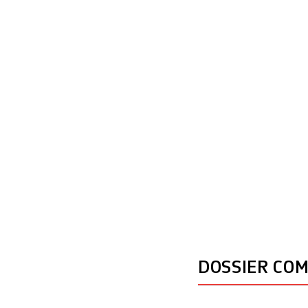
bâtiments du quar
Genève, pensés de
DOSSIER CO