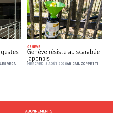
GENÈVE
s gestes
Genève résiste au scarabée
japonais
LES VEGA
MERCREDI 5 AOÛT 2026
ABIGAIL ZOPPETTI
ABONNEMENTS