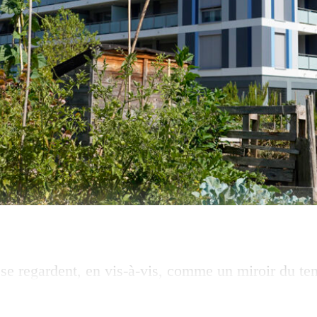
 se regardent, en vis-à-vis, comme un miroir du te
yrin-Parc, imposantes et quasi monochromes, comm
itectes du bureau Addor et Julliard. De l’autre, le