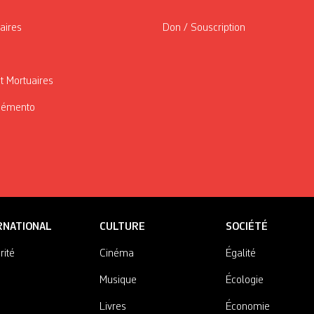
taires
Don / Souscription
t Mortuaires
Mémento
RNATIONAL
CULTURE
SOCIÉTÉ
rité
Cinéma
Égalité
Musique
Écologie
Livres
Économie