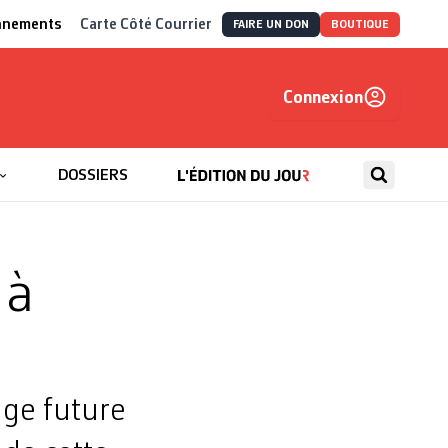
nnements
Carte Côté Courrier
FAIRE UN DON
BOUTIQUE
Connexion
, autrement
DOSSIERS
 à
age future