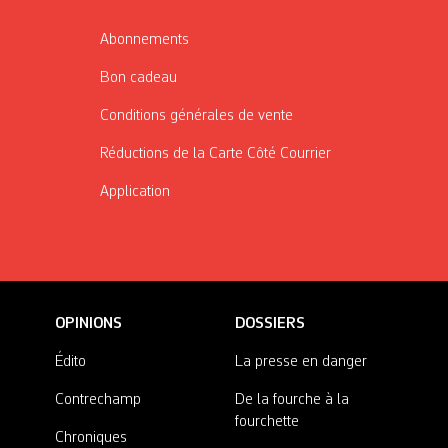
Abonnements
Bon cadeau
Conditions générales de vente
Réductions de la Carte Côté Courrier
Application
OPINIONS
DOSSIERS
Édito
La presse en danger
Contrechamp
De la fourche à la
fourchette
Chroniques