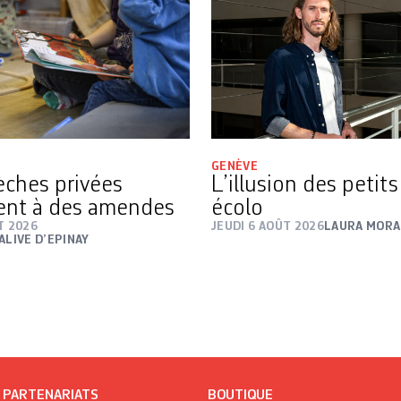
GENÈVE
rèches privées
L’illusion des petit
ent à des amendes
écolo
T 2026
JEUDI 6 AOÛT 2026
LAURA MORA
ALIVE D’EPINAY
/ PARTENARIATS
BOUTIQUE