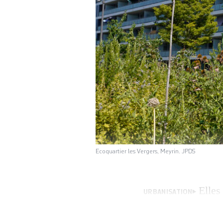
Ecoquartier les Vergers, Meyrin. JPDS
Elles
URBANISATION
les barres de Me
imaginées les arch