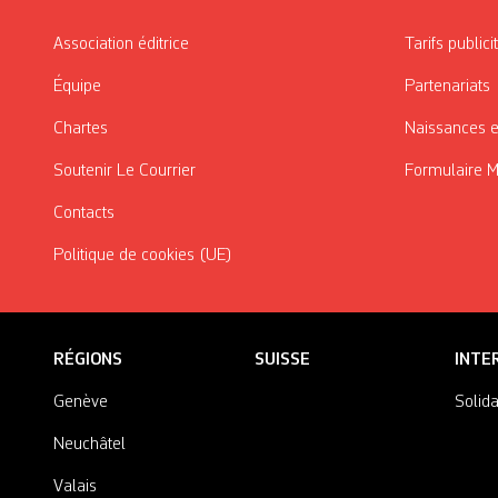
Association éditrice
Tarifs publici
Équipe
Partenariats
Chartes
Naissances e
Soutenir Le Courrier
Formulaire 
Contacts
Politique de cookies (UE)
RÉGIONS
SUISSE
INTE
Genève
Solida
Neuchâtel
Valais