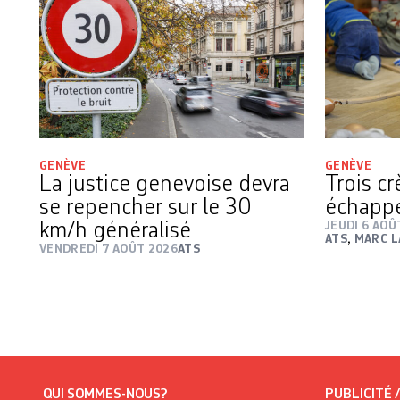
GENÈVE
GENÈVE
La justice genevoise devra
Trois c
se repencher sur le 30
échapp
km/h généralisé
JEUDI 6 AOÛ
ATS
,
MARC L
VENDREDI 7 AOÛT 2026
ATS
QUI SOMMES-NOUS?
PUBLICITÉ 