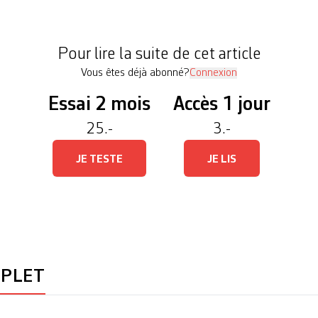
tier des Vergers, premier d’une nouvelle vague de 
puis le début du siècle. […]
Pour lire la suite de cet article
Vous êtes déjà abonné?
Connexion
Essai 2 mois
Accès 1 jour
25.-
3.-
JE TESTE
JE LIS
MPLET