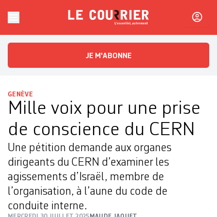
Skip to content
Le Courrier
L'essentiel, autrement
JE M'ABONNE
GENÈVE
Mille voix pour une prise
de conscience du CERN
Une pétition demande aux organes
dirigeants du CERN d’examiner les
agissements d’Israël, membre de
l’organisation, à l’aune du code de
conduite interne.
MERCREDI 30 JUILLET 2025
MAUDE JAQUET