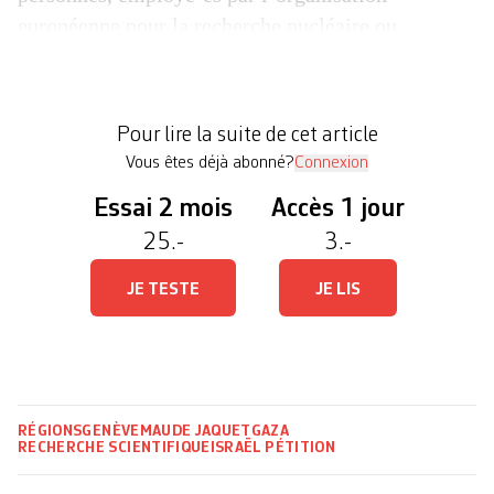
européenne pour la recherche nucléaire ou
partenaires scientifiques externes, s’inquiètent du
non-respect par Israël des valeurs et du code de
conduite du CERN. Les chercheur·euses
Pour lire la suite de cet article
signataires enjoignent la direction et le […]
Vous êtes déjà abonné?
Connexion
Essai 2 mois
Accès 1 jour
25.-
3.-
JE TESTE
JE LIS
RÉGIONS
GENÈVE
MAUDE JAQUET
GAZA
RECHERCHE SCIENTIFIQUE
ISRAËL
PÉTITION