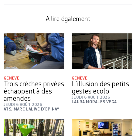
A lire également
GENÈVE
GENÈVE
Trois crèches privées
L’illusion des petits
échappent à des
gestes écolo
amendes
JEUDI 6 AOÛT 2026
LAURA MORALES VEGA
JEUDI 6 AOÛT 2026
ATS
,
MARC LALIVE D’EPINAY