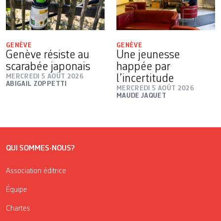
GENÈVE
GENÈVE
Genève résiste au
Une jeunesse
scarabée japonais
happée par
MERCREDI 5 AOÛT 2026
l’incertitude
ABIGAIL ZOPPETTI
MERCREDI 5 AOÛT 2026
MAUDE JAQUET
QUI SOMMES-NOUS?
Association éditrice
Équipe
Chartes