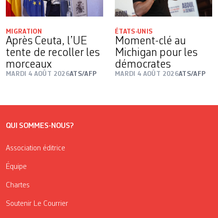
MIGRATION
ÉTATS-UNIS
Après Ceuta, l’UE
Moment-clé au
tente de recoller les
Michigan pour les
morceaux
démocrates
MARDI 4 AOÛT 2026
ATS/AFP
MARDI 4 AOÛT 2026
ATS/AFP
QUI SOMMES-NOUS?
Association éditrice
Équipe
Chartes
Soutenir Le Courrier