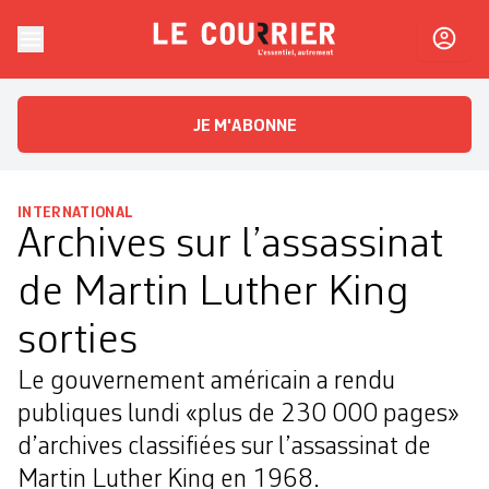
Skip to content
Le Courrier
L'essentiel, autrement
JE M'ABONNE
INTERNATIONAL
Archives sur l’assassinat
de Martin Luther King
sorties
Le gouvernement américain a rendu
publiques lundi «plus de 230 000 pages»
d’archives classifiées sur l’assassinat de
Martin Luther King en 1968.