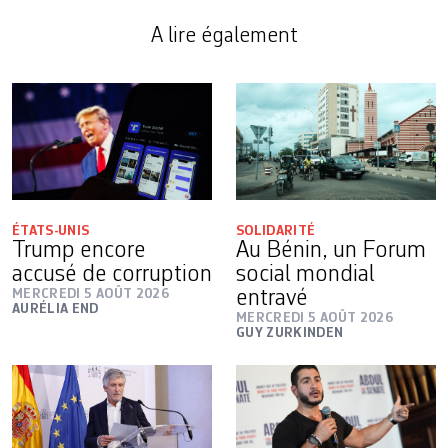
A lire également
ÉTATS-UNIS
SOLIDARITÉ
Trump encore
Au Bénin, un Forum
accusé de corruption
social mondial
MERCREDI 5 AOÛT 2026
entravé
AURÉLIA END
MERCREDI 5 AOÛT 2026
GUY ZURKINDEN