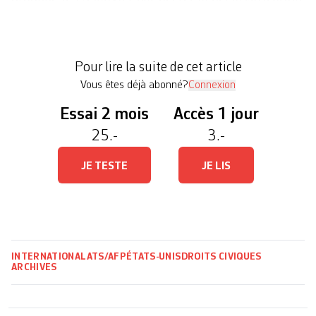
des archives gouvernementales sur l’assassinat du
président John F. Kennedy en 1963, ainsi que sur
ceux de son frère Robert F. Kennedy, dit Bobby, et
Pour lire la suite de cet article
de Martin Luther […]
Vous êtes déjà abonné?
Connexion
Essai 2 mois
Accès 1 jour
25.-
3.-
JE TESTE
JE LIS
INTERNATIONAL
ATS/AFP
ÉTATS-UNIS
DROITS CIVIQUES
ARCHIVES