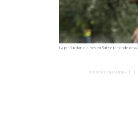
La production d’olives en Suisse romande devr
La 
SUISSE ROMANDE
association devrai
plus nombreux, sé
climatique. Cette «
de l’été, […]