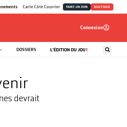
nnements
Carte Côté Courrier
FAIRE UN DON
BOUTIQUE
Connexion
, autrement
DOSSIERS
venir
nes devrait