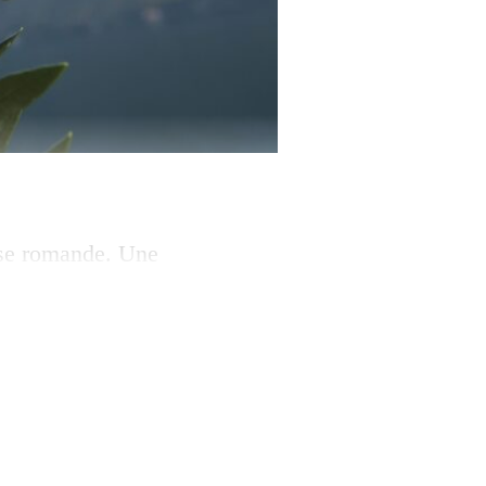
isse romande. Une
ucteurs de plus en
e au changement
jour d’ici à la fin