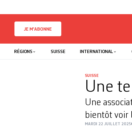
Skip to content
JE M'ABONNE
RÉGIONS
SUISSE
INTERNATIONAL
SUISSE
Une ter
Une associat
bientôt voir 
MARDI 22 JUILLET 2025