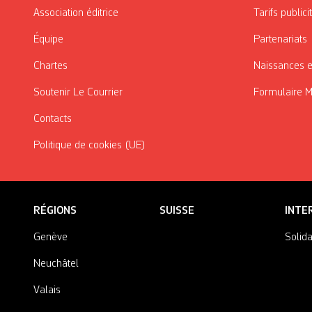
Association éditrice
Tarifs publici
Équipe
Partenariats
Chartes
Naissances e
Soutenir Le Courrier
Formulaire 
Contacts
Politique de cookies (UE)
RÉGIONS
SUISSE
INTE
Genève
Solida
Neuchâtel
Valais