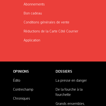
Abonnements
Bon cadeau
Conditions générales de vente
Réductions de la Carte Côté Courrier
Application
OPINIONS
DOSSIERS
Édito
La presse en danger
Contrechamp
De la fourche à la
fourchette
Chroniques
Grands ensembles,