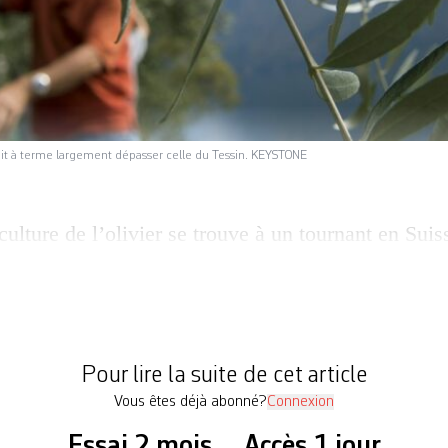
ait à terme largement dépasser celle du Tessin. KEYSTONE
culture de l’olivier se trouve à un tournant en Su
t voir le jour prochainement pour fédérer des prod
duits par les avantages d’une culture qui s’adapt
association suisse de l’olive», qui pourrait voir le 
Pour lire la suite de cet article
Vous êtes déjà abonné?
Connexion
Essai 2 mois
Accès 1 jour