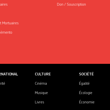
taires
Don / Souscription
t Mortuaires
Mémento
RNATIONAL
CULTURE
SOCIÉTÉ
rité
Cinéma
Égalité
Musique
Écologie
Livres
Économie