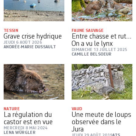
TESSIN
FAUNE SAUVAGE
Grave crise hydrique
Entre chasse et rut…
JEUDI 6 AOÛT 2026
On a vu le lynx
ANDRÉE-MARIE DUSSAULT
DIMANCHE 13 JUILLET 2025
CAMILLE BELSOEUR
NATURE
VAUD
La régulation du
Une meute de loups
castor est en vue
observée dans le
MERCREDI 8 MAI 2024
Jura
LENA WÜRGLER
JEUDI 29 AOÛT 2019
ATS