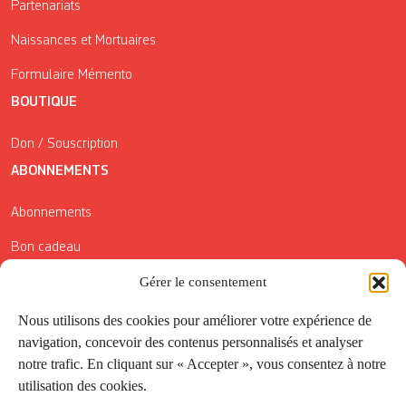
Partenariats
Naissances et Mortuaires
Formulaire Mémento
BOUTIQUE
Don / Souscription
ABONNEMENTS
Abonnements
Bon cadeau
Conditions générales de vente
Gérer le consentement
Réductions de la Carte Côté Courrier
Nous utilisons des cookies pour améliorer votre expérience de
navigation, concevoir des contenus personnalisés et analyser
Application
notre trafic. En cliquant sur « Accepter », vous consentez à notre
utilisation des cookies.