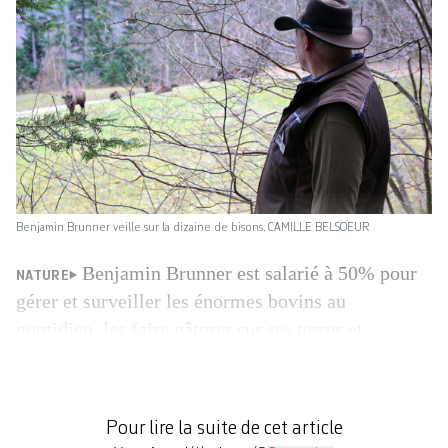
Benjamin Brunner veille sur la dizaine de bisons. CAMILLE BELSOEUR
Benjamin Brunner est salarié à 50% pour
NATURE
gérer et surveiller les énormes bovins au
quotidien, les faire pâturer sur ses terres et
organiser des visites guidées. Les mammifères à la
robe ­marron-noir sont là, à brouter à 700 m
d’altitude sur une prairie, en lisière de forêt. Lors
Pour lire la suite de cet article
du lancement de l’expérience en 2022, il y […]