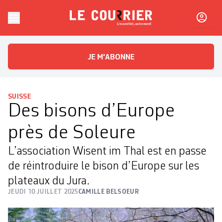
Skip to content
Le Courrier
L'essentiel, autrement
JE M'ABONNE
SUISSE
Des bisons d’Europe
près de Soleure
L’association Wisent im Thal est en passe
de réintroduire le bison d’Europe sur les
plateaux du Jura.
JEUDI 10 JUILLET 2025
CAMILLE BELSOEUR