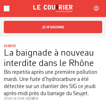
Skip to content
Le Courrier
L'essentiel, autrement
JE M'ABONNE
GENÈVE
La baignade à nouveau
interdite dans le Rhône
Bis repetita après une première pollution
mardi. Une fuite d’hydrocarbure a été
détectée sur un chantier des SIG ce jeudi
après-midi près du barrage du Seujet.
JEUDI 26 JUIN 2025
ATS