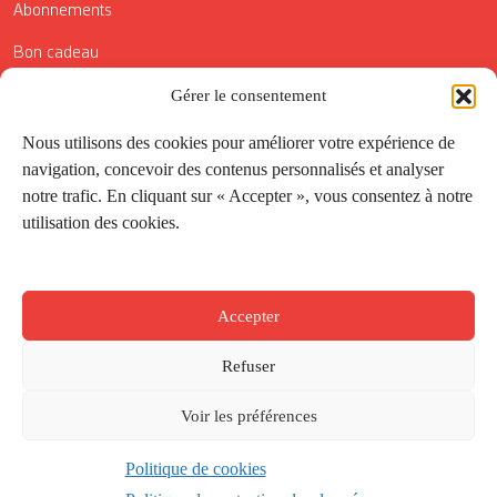
Abonnements
Bon cadeau
Conditions générales de vente
Gérer le consentement
Réductions de la Carte Côté Courrier
Nous utilisons des cookies pour améliorer votre expérience de
navigation, concevoir des contenus personnalisés et analyser
Application
notre trafic. En cliquant sur « Accepter », vous consentez à notre
utilisation des cookies.
Suivez-nous
Accepter
Refuser
Voir les préférences
Politique de cookies
Créé par
Onepixel
&
Wonderweb
&
EPIC