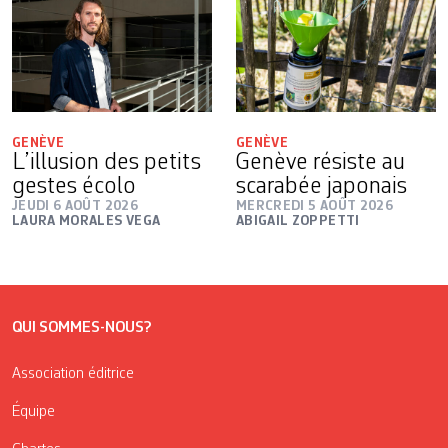
GENÈVE
GENÈVE
L’illusion des petits
Genève résiste au
gestes écolo
scarabée japonais
JEUDI 6 AOÛT 2026
MERCREDI 5 AOÛT 2026
LAURA MORALES VEGA
ABIGAIL ZOPPETTI
QUI SOMMES-NOUS?
Association éditrice
Équipe