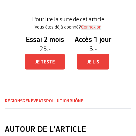
endroit que mardi dernier, sur la même machine, a
indiqué le capitaine Nicolas Millot, du Service
Pour lire la suite de cet article
[…]
Vous êtes déjà abonné?
Connexion
Essai 2 mois
Accès 1 jour
25.-
3.-
JE TESTE
JE LIS
RÉGIONS
GENÈVE
ATS
POLLUTION
RHÔNE
AUTOUR DE L'ARTICLE