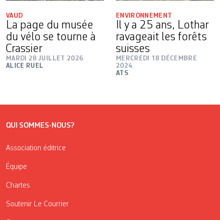
VAUD
ENVIRONNEMENT
La page du musée
Il y a 25 ans, Lothar
du vélo se tourne à
ravageait les forêts
Crassier
suisses
MARDI 28 JUILLET 2026
MERCREDI 18 DÉCEMBRE
ALICE RUEL
2024
ATS
QUI SOMMES-NOUS?
Association éditrice
Équipe
Chartes
Soutenir Le Courrier