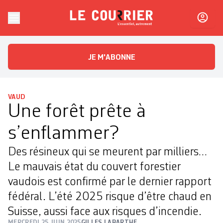
Skip to content
Le Courrier
L'essentiel, autrement
JE M'ABONNE
VAUD
Une forêt prête à
s’enflammer?
Des résineux qui se meurent par milliers…
Le mauvais état du couvert forestier
vaudois est confirmé par le dernier rapport
fédéral. L’été 2025 risque d’être chaud en
Suisse, aussi face aux risques d’incendie.
MERCREDI 25 JUIN 2025
GILLES LABARTHE