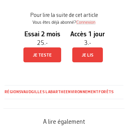
de la construction. Or, avec une telle composition,
le canton court aujourd’hui des risques, sur
Pour lire la suite de cet article
plusieurs fronts. D’une part, parce […]
Vous êtes déjà abonné?
Connexion
Essai 2 mois
Accès 1 jour
25.-
3.-
JE TESTE
JE LIS
RÉGIONS
VAUD
GILLES LABARTHE
ENVIRONNEMENT
FORÊTS
A lire également