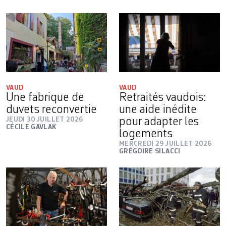
VAUD
VAUD
Une fabrique de
Retraités vaudois:
duvets reconvertie
une aide inédite
JEUDI 30 JUILLET 2026
pour adapter les
CÉCILE GAVLAK
logements
MERCREDI 29 JUILLET 2026
GRÉGOIRE SILACCI