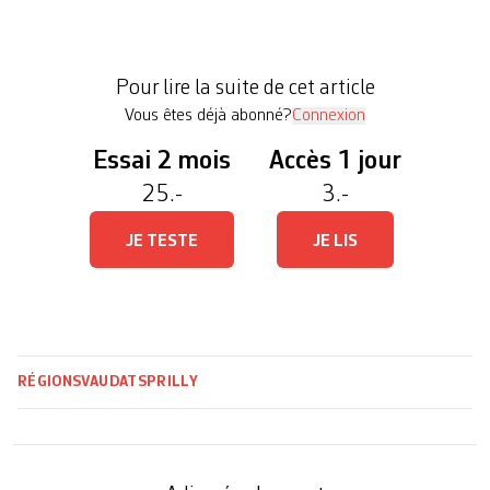
sociales. Une plainte pénale a été déposée à son
encontre et une enquête administrative a été
ouverte. « Cette mesure est liée à des attitudes qui
Pour lire la suite de cet article
ne sont pas admissibles, ainsi qu’à […]
Vous êtes déjà abonné?
Connexion
Essai 2 mois
Accès 1 jour
25.-
3.-
JE TESTE
JE LIS
RÉGIONS
VAUD
ATS
PRILLY