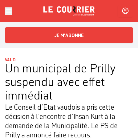
Skip to content
Le Courrier
L'essentiel, autrement
JE M'ABONNE
VAUD
Un municipal de Prilly
suspendu avec effet
immédiat
Le Conseil d’Etat vaudois a pris cette
décision à l’encontre d’Ihsan Kurt à la
demande de la Municipalité. Le PS de
Prilly a annoncé faire recours.