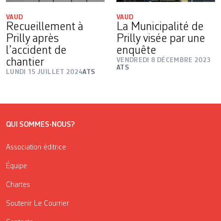
VAUD
VAUD
Recueillement à
La Municipalité de
Prilly après
Prilly visée par une
l’accident de
enquête
chantier
VENDREDI 8 DÉCEMBRE 2023
ATS
LUNDI 15 JUILLET 2024
ATS
QUI SOMMES-NOUS?
Association éditrice
Équipe
Chartes
Soutenir Le Courrier