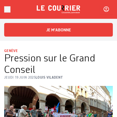
Skip to content
Le Courrier
L'essentiel, autrement
JE M'ABONNE
GENÈVE
Pression sur le Grand
Conseil
JEUDI 19 JUIN 2025
LOUIS VILADENT