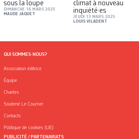
sous la loupe
climat à nouveau
DIMANCHE 16 MARS 2025
inquiété·es
MAUDE JAQUET
JEUDI 13 MARS 2025
LOUIS VILADENT
QUI SOMMES-NOUS?
Association éditrice
Équipe
Chartes
Soutenir Le Courrier
Contacts
Politique de cookies (UE)
PUBLICITÉ / PARTENARIATS