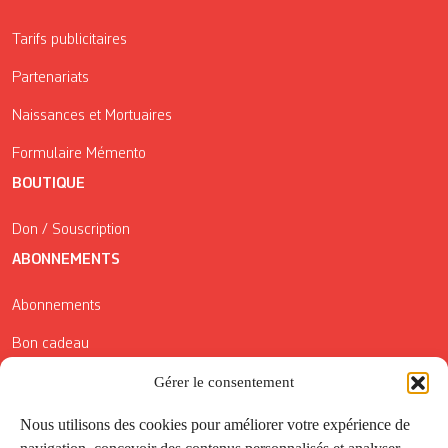
Tarifs publicitaires
Partenariats
Naissances et Mortuaires
Formulaire Mémento
BOUTIQUE
Don / Souscription
ABONNEMENTS
Abonnements
Bon cadeau
Conditions générales de vente
Gérer le consentement
Réductions de la Carte Côté Courrier
Nous utilisons des cookies pour améliorer votre expérience de