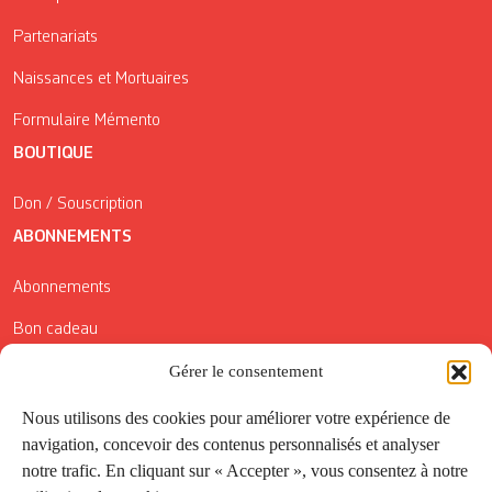
Partenariats
Naissances et Mortuaires
Formulaire Mémento
BOUTIQUE
Don / Souscription
ABONNEMENTS
Abonnements
Bon cadeau
Gérer le consentement
Conditions générales de vente
Réductions de la Carte Côté Courrier
Nous utilisons des cookies pour améliorer votre expérience de
navigation, concevoir des contenus personnalisés et analyser
Application
notre trafic. En cliquant sur « Accepter », vous consentez à notre