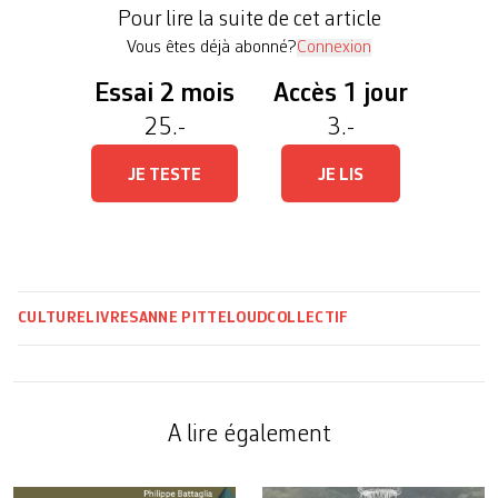
dessin articulée autour d’une thématique et de la
Pour lire la suite de cet article
bichromie – huit numéros à […]
Vous êtes déjà abonné?
Connexion
Essai 2 mois
Accès 1 jour
25.-
3.-
JE TESTE
JE LIS
CULTURE
LIVRES
ANNE PITTELOUD
COLLECTIF
A lire également