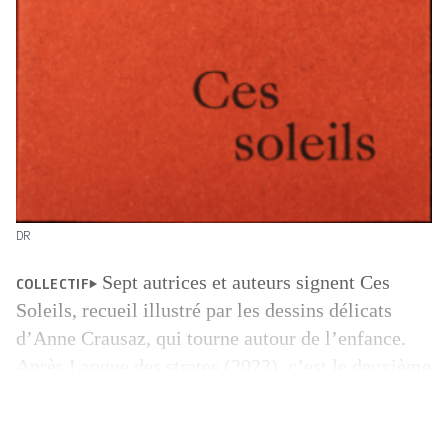
DR
Sept autrices et auteurs signent Ces
COLLECTIF
Soleils, recueil illustré par les dessins délicats
d’Anne Crausaz, qui tourne autour de l’enfance.
Après Langue des strates (2023), c’est le deuxième
numéro dédié à l’écrit du collectif romand
Aristide, qui publie habituellement une revue de