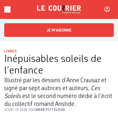
Skip to content
Le Courrier
L'essentiel, autrement
JE M'ABONNE
LIVRES
Inépuisables soleils de
l’enfance
Illustré par les dessins d’Anne Crausaz et
signé par sept autrices et auteurs,
Ces
Soleils
est le second numéro dédié à l’écrit
du collectif romand Aristide.
JEUDI 19 JUIN 2025
ANNE PITTELOUD