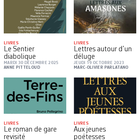
LIVRES
LIVRES
Le Sentier
Lettres autour d’un
diabolique
déluge
MARDI 30 DÉCEMBRE 2025
JEUDI 19 OCTOBRE 2023
ANNE PITTELOUD
MARC-OLIVIER PARLATANO
LIVRES
LIVRES
Le roman de gare
Aux jeunes
revisité
poétesses