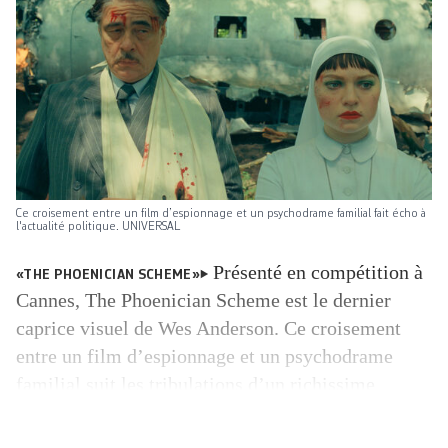
Ce croisement entre un film d’espionnage et un psychodrame familial fait écho à
l'actualité politique. UNIVERSAL
Présenté en compétition à
«THE PHOENICIAN SCHEME»
Cannes, The Phoenician Scheme est le dernier
caprice visuel de Wes Anderson. Ce croisement
entre un film d’espionnage et un psychodrame
familial suit les tribulations d’un richissime
industriel mi-Mata Hari, mi-papa gâteau (Benicio
del Toro) et de sa fille novice aux émotions