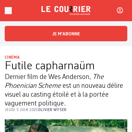
Skip to content
Le Courrier
L'essentiel, autrement
JE M'ABONNE
CINÉMA
Futile capharnaüm
Dernier film de Wes Anderson,
The
Phoenician Scheme
est un nouveau délire
visuel au casting étoilé et à la portée
vaguement politique.
JEUDI 5 JUIN 2025
OLIVIER WYSER