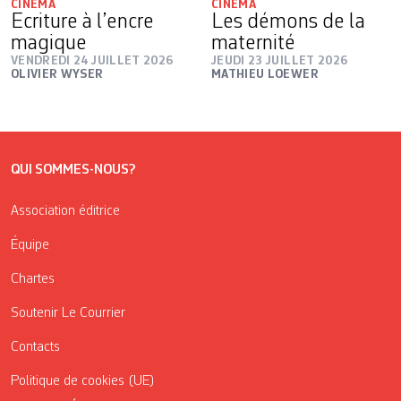
CINÉMA
CINÉMA
Ecriture à l’encre
Les démons de la
magique
maternité
VENDREDI 24 JUILLET 2026
JEUDI 23 JUILLET 2026
OLIVIER WYSER
MATHIEU LOEWER
QUI SOMMES-NOUS?
Association éditrice
Équipe
Chartes
Soutenir Le Courrier
Contacts
Politique de cookies (UE)