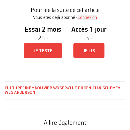
hermétiques (Mia Threapleton), dans une fable
Pour lire la suite de cet article
rétro aux échos […]
Vous êtes déjà abonné?
Connexion
Essai 2 mois
Accès 1 jour
25.-
3.-
JE TESTE
JE LIS
CULTURE
CINÉMA
OLIVIER WYSER
«THE PHOENICIAN SCHEME»
WES ANDERSON
A lire également