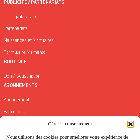
PUBLICITÉ / PARTENARIATS
Tarifs publicitaires
Partenariats
Naissances et Mortuaires
Formulaire Mémento
BOUTIQUE
Don / Souscription
ABONNEMENTS
Abonnements
Bon cadeau
Conditions générales de vente
Gérer le consentement
Réductions de la Carte Côté Courrier
Nous utilisons des cookies pour améliorer votre expérience de