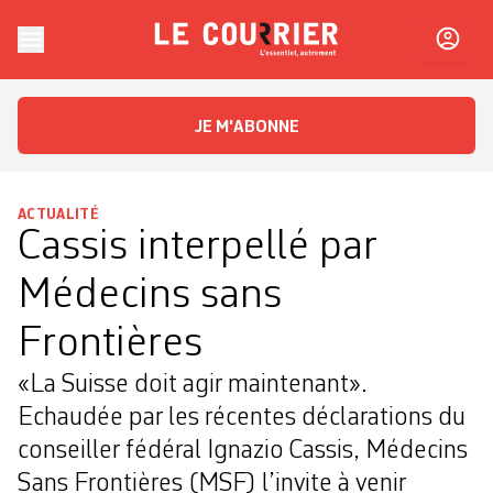
Skip to content
Le Courrier
L'essentiel, autrement
JE M'ABONNE
ACTUALITÉ
Cassis interpellé par
Médecins sans
Frontières
«La Suisse doit agir maintenant».
Echaudée par les récentes déclarations du
conseiller fédéral Ignazio Cassis, Médecins
Sans Frontières (MSF) l’invite à venir