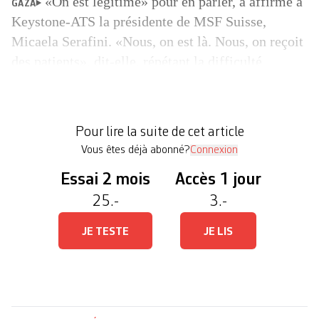
«On est légitime» pour en parler, a affirmé à
GAZA
Keystone-ATS la présidente de MSF Suisse,
Micaela Serafini. «Nous, on est là. Nous, on reçoit
des patients», dit-elle, répétant la difficulté
actuelle d’une assistance humanitaire. «On veut lui
raconter ce que nous voyons sur place», ajoute-t-
elle, alors que l’ONG a plus de 1200
Pour lire la suite de cet article
collaborateurs dans le […]
Vous êtes déjà abonné?
Connexion
Essai 2 mois
Accès 1 jour
25.-
3.-
JE TESTE
JE LIS