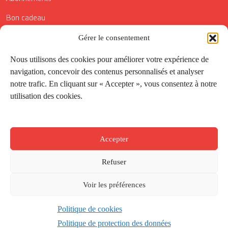
Bon cadeau
Conditions générales de vente
Gérer le consentement
Réductions de la Carte Côté Courrier
Nous utilisons des cookies pour améliorer votre expérience de
navigation, concevoir des contenus personnalisés et analyser
Application
notre trafic. En cliquant sur « Accepter », vous consentez à notre
utilisation des cookies.
Suivez-nous
Accepter
Refuser
Voir les préférences
Politique de cookies
Créé par
Onepixel
&
Wonderweb
&
EPIC
Politique de protection des données