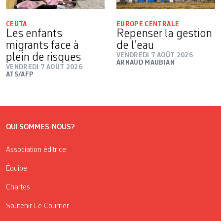
CEUTA
EUROPE CENTRALE
Les enfants
Repenser la gestion
migrants face à
de l’eau
plein de risques
VENDREDI 7 AOÛT 2026
ARNAUD MAUBIAN
VENDREDI 7 AOÛT 2026
ATS/AFP
QUI SOMMES-NOUS?
Association éditrice
Équipe
Chartes
Soutenir Le Courrier