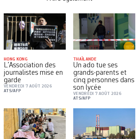
HONG KONG
THAÏLANDE
L’Association des
Un ado tue ses
journalistes mise en
grands-parents et
garde
cinq personnes dans
VENDREDI 7 AOÛT 2026
son lycée
ATS/AFP
VENDREDI 7 AOÛT 2026
ATS/AFP