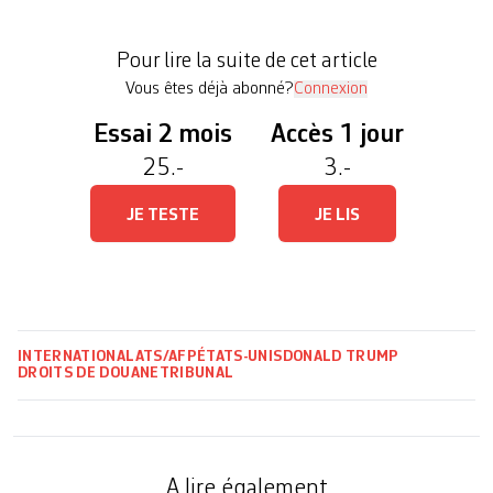
le fond. Mercredi, le Tribunal de commerce
international des Etats-Unis (ITC) avait estimé que
Pour lire la suite de cet article
M. Trump avait outrepassé ses […]
Vous êtes déjà abonné?
Connexion
Essai 2 mois
Accès 1 jour
25.-
3.-
JE TESTE
JE LIS
INTERNATIONAL
ATS/AFP
ÉTATS-UNIS
DONALD TRUMP
DROITS DE DOUANE
TRIBUNAL
A lire également