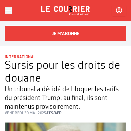
Skip to content
Le Courrier
L'essentiel, autrement
JE M'ABONNE
INTERNATIONAL
Sursis pour les droits de
douane
Un tribunal a décidé de bloquer les tarifs
du président Trump, au final, ils sont
maintenus provisoirement.
VENDREDI 30 MAI 2025
ATS/AFP