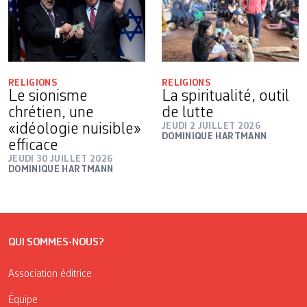
RELIGIONS
RELIGIONS
Le sionisme
La spiritualité, outil
chrétien, une
de lutte
«idéologie nuisible»
JEUDI 2 JUILLET 2026
DOMINIQUE HARTMANN
efficace
JEUDI 30 JUILLET 2026
DOMINIQUE HARTMANN
QUI SOMMES-NOUS?
Association éditrice
Équipe