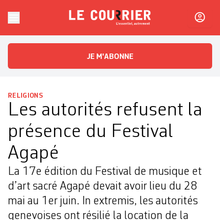
Skip to content
Le Courrier
L'essentiel, autrement
JE M'ABONNE
RELIGIONS
Les autorités refusent la
présence du Festival
Agapé
La 17e édition du Festival de musique et
d’art sacré Agapé devait avoir lieu du 28
mai au 1er juin. In extremis, les autorités
genevoises ont résilié la location de la