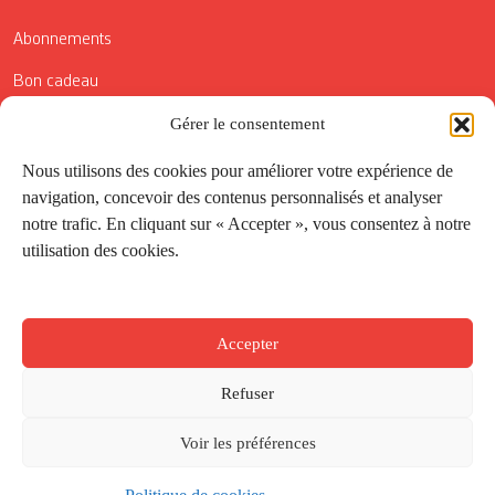
Abonnements
Bon cadeau
Conditions générales de vente
Gérer le consentement
Réductions de la Carte Côté Courrier
Nous utilisons des cookies pour améliorer votre expérience de
navigation, concevoir des contenus personnalisés et analyser
Application
notre trafic. En cliquant sur « Accepter », vous consentez à notre
utilisation des cookies.
Suivez-nous
Accepter
Refuser
Voir les préférences