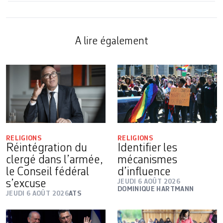
A lire également
RELIGIONS
RELIGIONS
Réintégration du
Identifier les
clergé dans l’armée,
mécanismes
le Conseil fédéral
d’influence
s’excuse
JEUDI 6 AOÛT 2026
DOMINIQUE HARTMANN
JEUDI 6 AOÛT 2026
ATS