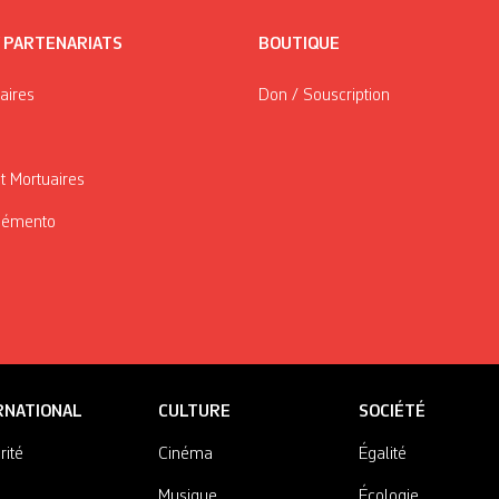
/ PARTENARIATS
BOUTIQUE
taires
Don / Souscription
t Mortuaires
Mémento
RNATIONAL
CULTURE
SOCIÉTÉ
rité
Cinéma
Égalité
Musique
Écologie