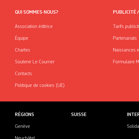
QUI SOMMES-NOUS?
PUBLICITÉ 
Association éditrice
Tarifs publici
Équipe
Partenariats
Chartes
Naissances e
Soutenir Le Courrier
Formulaire 
Contacts
Politique de cookies (UE)
RÉGIONS
SUISSE
INTE
Genève
Solida
Neuchâtel