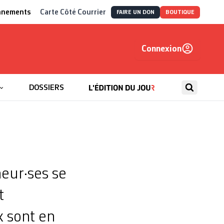
nnements
Carte Côté Courrier
FAIRE UN DON
BOUTIQUE
Connexion
, autrement
DOSSIERS
a
neur·ses se
t
x sont en