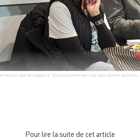
e français, était de passage le 16 avril à Genève avec une autre gréviste de la faim
x-sept jours sans manger, déjà. «Nous allons bien
de justice», lance Pascal André, infectiologue et m
ron. En février 2024, il a mené une mission de qu
l’hôpital européen de Khan Younès. De retour en 
Pour lire la suite de cet article