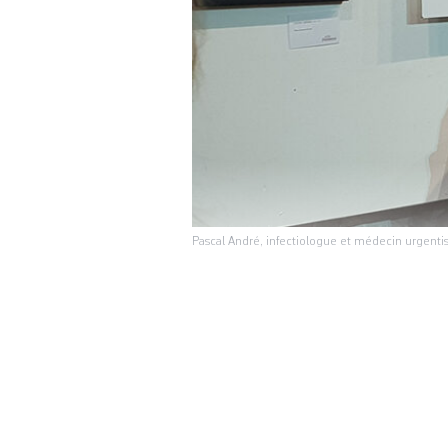
Pascal André, infectiologue et médecin urgentist
Di
ISRAËL-PALESTINE
faim, si ce n’est 
Rodez dans l’Avey
bande de Gaza, à 