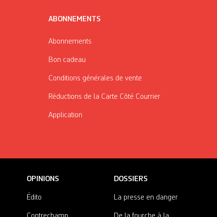
ABONNEMENTS
Abonnements
Bon cadeau
Conditions générales de vente
Réductions de la Carte Côté Courrier
Application
OPINIONS
DOSSIERS
Édito
La presse en danger
Contrechamp
De la fourche à la