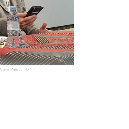
, Amina Mansouri. DR
 et n’avons pas
édecin urgentiste à
inze jours dans la
France, il […]