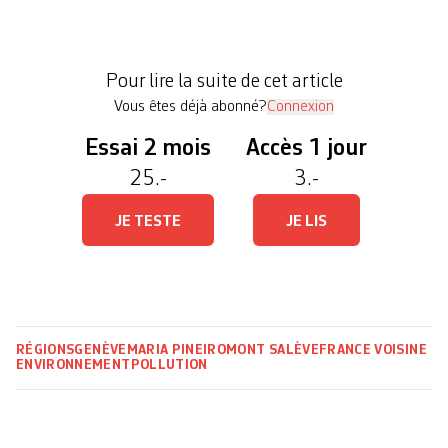
endocrinien. A la suite de cette découverte et afin
d’en trouver la source, les autorités genevoises et
françaises ont voulu investiguer plus largement.
Pour lire la suite de cet article
Des analyses de l’eau de la […]
Vous êtes déjà abonné?
Connexion
Essai 2 mois
Accès 1 jour
25.-
3.-
JE TESTE
JE LIS
RÉGIONS
GENÈVE
MARIA PINEIRO
MONT SALÈVE
FRANCE VOISINE
ENVIRONNEMENT
POLLUTION