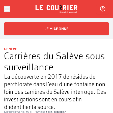
Skip to content
Le Courrier
L'essentiel, autrement
JE M'ABONNE
GENÈVE
Carrières du Salève sous
surveillance
La découverte en 2017 de résidus de
perchlorate dans l’eau d’une fontaine non
loin des carrières du Salève interroge. Des
investigations sont en cours afin
d’identifier la source.
MERCREDI 16 AVRIL 2025
MARIA PINEIRO