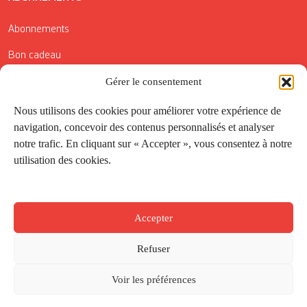
Abonnements
Bon cadeau
Conditions générales de vente
Gérer le consentement
Réductions de la Carte Côté Courrier
Nous utilisons des cookies pour améliorer votre expérience de
navigation, concevoir des contenus personnalisés et analyser
Application
notre trafic. En cliquant sur « Accepter », vous consentez à notre
utilisation des cookies.
Suivez-nous
Accepter
Refuser
Voir les préférences