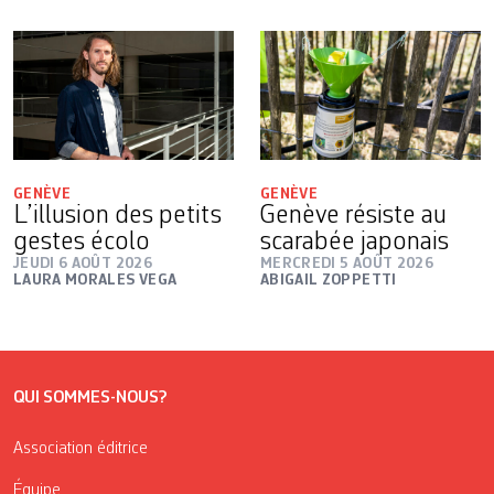
GENÈVE
GENÈVE
L’illusion des petits
Genève résiste au
gestes écolo
scarabée japonais
JEUDI 6 AOÛT 2026
MERCREDI 5 AOÛT 2026
LAURA MORALES VEGA
ABIGAIL ZOPPETTI
QUI SOMMES-NOUS?
Association éditrice
Équipe